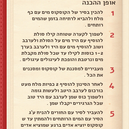
אופן ההכנה
1
להכין בסיר של הקוסקוס מים עם כף
מלח ולהביא לרתיחה בזמן שהמים
רותחים .
2
לשפוך לקערה שטוחה קילו סולת
‏להוסיף עם היד מים על הסולת ולערבב
‏ושוב להוסיף מים עם היד ולערבב ‏בערך
1-2 כוסות לקילו עד שכל סולת מקבלת
מים ונרטבת והופכת לעיגולים עיגולים .
3
מעבירים למסננת של קוסקוס ומסננים
את הכל .
4
לאחר הסינון להוסיף 2 כפיות מלח מעט
כורכום לערבב היטב ולעשות גומה
ולשפוך כוס שמן לערבב עם היד טוב
שכל הגרגירים יקבלו שמן .
5
להעביר לסיר עם החורים להניח ע׳ג
הסיר עם המים הרותחים ולהמתין עד ש
קוסקוס יוציא אדים ברגע שמוציא אדים