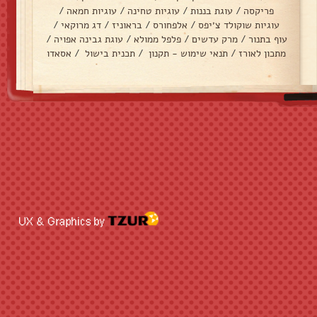
פריקסה
/
עוגת בננות
/
עוגיות טחינה
/
עוגיות חמאה
/
עוגיות שוקולד צ׳יפס
/
אלפחורס
/
בראוניז
/
דג מרוקאי
/
עוף בתנור
/
מרק עדשים
/
פלפל ממולא
/
עוגת גבינה אפויה
/
מתכון לאורז
/
תנאי שימוש - תקנון
/
תכנית בישול
/
אסאדו