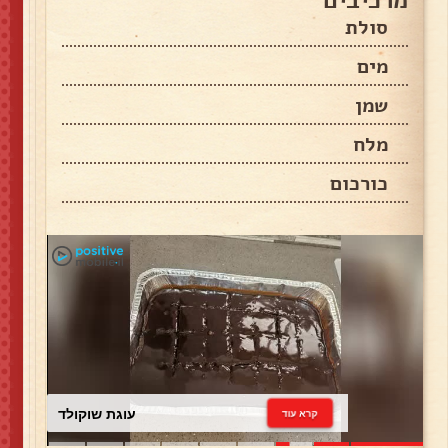
סולת
מים
שמן
מלח
כורכום
עוגת שוקולד
קרא עוד