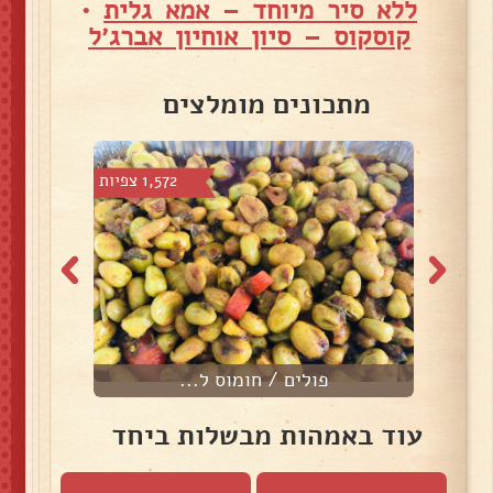
ללא סיר מיוחד – אמא גלית
•
קוסקוס – סיון אוחיון אברג׳ל
מתכונים מומלצים
6 צפיות
1,572 צפיות
פולים / חומוס ל...
ש
עוד באמהות מבשלות ביחד