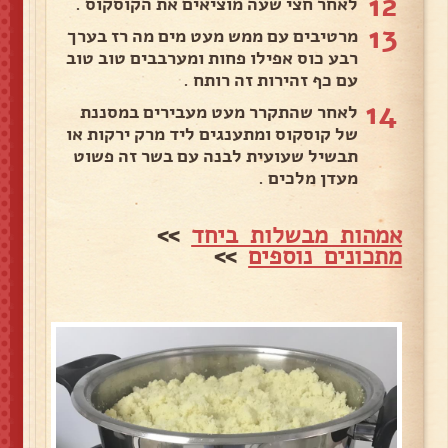
12
לאחר חצי שעה מוציאים את הקוסקוס .
13
מרטיבים עם ממש מעט מים מה רז בערך
רבע כוס אפילו פחות ומערבבים טוב טוב
עם כף זהירות זה רותח .
14
לאחר שהתקרר מעט מעבירים במסננת
של קוסקוס ומתענגים ליד מרק ירקות או
תבשיל שעועית לבנה עם בשר זה פשוט
מעדן מלכים .
אמהות מבשלות ביחד
>>
מתכונים נוספים
>>