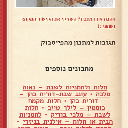
אהבת את המתכון? העתיקי את הקישור המקוצר
ושתפי :)
תגובות למתכון מהפייסבוק
מתכונים נוספים
חלות ולחמניות לשבת – נאוה
מלכה
•
עונג שבת-דורית כהן –
דורית כהן
•
חלות מקמח
כוסמין – לילך טייב
•
חלות
לשבת – מלכי בודיק
•
לחמניות
הבית או חלות – אילנית בניזרי
•