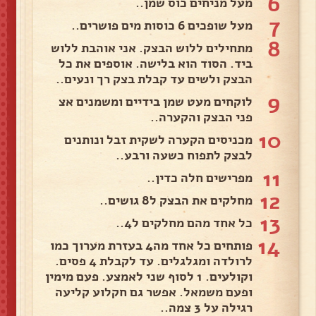
6
מעל מניחים כוס שמן..
7
מעל שופכים 6 כוסות מים פושרים..
8
מתחילים ללוש הבצק. אני אוהבת ללוש
ביד. הסוד הוא בלישה. אוספים את כל
הבצק ולשים עד קבלת בצק רך ונעים..
9
לוקחים מעט שמן בידיים ומשמנים אצ
פני הבצק והקערה..
10
מכניסים הקערה לשקית זבל ונותנים
לבצק לתפוח כשעה ורבע..
11
מפרישים חלה כדין..
12
מחלקים את הבצק ל8 גושים..
13
כל אחד מהם מחלקים ל4..
14
פותחים כל אחד מה4 בעזרת מערוך כמו
לרולדה ומגלגלים. עד לקבלת 4 פסים.
וקולעים. 1 לסוף שני לאמצע. פעם מימין
ופעם משמאל. אפשר גם חקלוע קליעה
רגילה על 3 צמה..