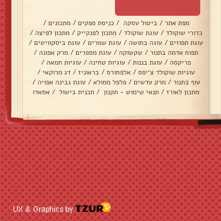
מפת אתר
/
ביטול עסקה
/
כניסת ספקים
/
מתכונים
/
כדורי שוקולד
/
עוגת שוקולד
/
מתכון לפנקייק
/
מתכון לפיצה
/
עוגת תפוזים
/
עוגה בחושה
/
עוגת שמרים
/
עוגת ביסקוויטים
/
תפוח אדמה בתנור
/
שקשוקה
/
עוגת מספרים
/
מרק אפונה
/
פריקסה
/
עוגת בננות
/
עוגיות טחינה
/
עוגיות חמאה
/
עוגיות שוקולד צ׳יפס
/
אלפחורס
/
בראוניז
/
דג מרוקאי
/
עוף בתנור
/
מרק עדשים
/
פלפל ממולא
/
עוגת גבינה אפויה
/
מתכון לאורז
/
תנאי שימוש - תקנון
/
תכנית בישול
/
אסאדו