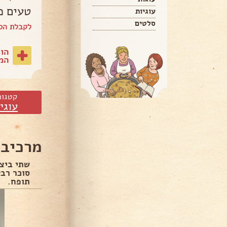
טעים מ
עוגיות
סלטים
לקבלת הספ
הו
המת
קטגור
עוגי
מרכיבי
שתי ביצי
סוכר רבע
תופח.