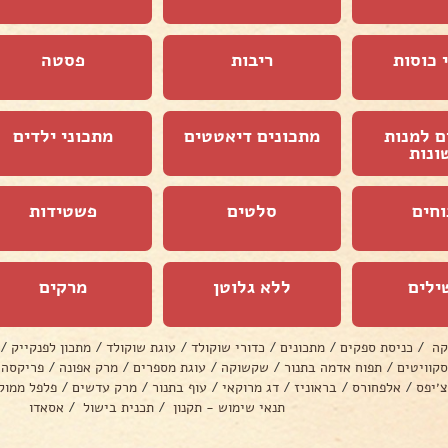
 כוסות
ריבות
פסטה
ם למנות
מתכונים דיאטטים
מתכוני ילדים
ונות
וחים
סלטים
פשטידות
ילים
ללא גלוטן
מרקים
קה
/
כניסת ספקים
/
מתכונים
/
כדורי שוקולד
/
עוגת שוקולד
/
מתכון לפנקייק
/
סקוויטים
/
תפוח אדמה בתנור
/
שקשוקה
/
עוגת מספרים
/
מרק אפונה
/
פריקסה
צ׳יפס
/
אלפחורס
/
בראוניז
/
דג מרוקאי
/
עוף בתנור
/
מרק עדשים
/
פלפל ממול
תנאי שימוש - תקנון
/
תכנית בישול
/
אסאדו