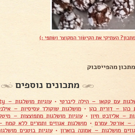
תכון? העתיקי את הקישור המקוצר ושתפי :)
מתכון מהפייסבוק
מתכונים נוספים
שלגות עם קקאו – הילה ליברטי
•
עוגיות מושלגות – Topaz Djaldetty
 כהן – דורית כהן
•
מושלגות שוקולד עסיסיות – אילנית
ות – אליזבט חיון
•
עוגיות מושלגות מתפוצצות – מיטל
 – אורטל עמרם
•
מושלגות אגוזים ותמרים ללא קמח – 
וזים מושלגות – אמונה בוארון
•
עוגיות בוטנים מושלגו