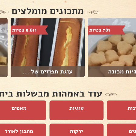
מתכונים מומלצים
781 צפיות
5,811 צפיות
יות מכונה
עוגת תפוזים של ...
עוד באמהות מבשלות ביח
גות
עוגיות
מאפים
ים
ירקות
מתכון לאורז