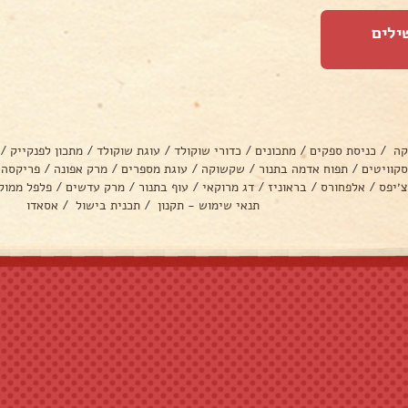
ילים
קה
/
כניסת ספקים
/
מתכונים
/
כדורי שוקולד
/
עוגת שוקולד
/
מתכון לפנקייק
/
סקוויטים
/
תפוח אדמה בתנור
/
שקשוקה
/
עוגת מספרים
/
מרק אפונה
/
פריקסה
צ׳יפס
/
אלפחורס
/
בראוניז
/
דג מרוקאי
/
עוף בתנור
/
מרק עדשים
/
פלפל ממול
תנאי שימוש - תקנון
/
תכנית בישול
/
אסאדו