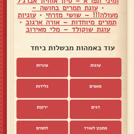
ומיני תפו"א – סיון אוחיון אברג׳ל
•
עוגת תמרים בחושה -
מעולה!!! – שושי מזרחי
•
עוגיות
תמרים מיוחדות – אורה ארגוב
•
עוגת שוקולד – מלי מאירוב
עוד באמהות מבשלות ביחד
עוגות
עוגיות
מאפים
גלידות
דגים
ירקות
מתכון לאורז
לחמים