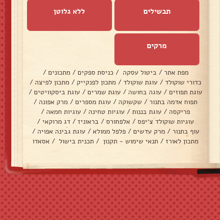
תבשילים
ללא גלוטן
מרקים
מפת אתר
/
ביטול עסקה
/
כניסת ספקים
/
מתכונים
/
כדורי שוקולד
/
עוגת שוקולד
/
מתכון לפנקייק
/
מתכון לפיצה
/
עוגת תפוזים
/
עוגה בחושה
/
עוגת שמרים
/
עוגת ביסקוויטים
/
תפוח אדמה בתנור
/
שקשוקה
/
עוגת מספרים
/
מרק אפונה
/
פריקסה
/
עוגת בננות
/
עוגיות טחינה
/
עוגיות חמאה
/
עוגיות שוקולד צ׳יפס
/
אלפחורס
/
בראוניז
/
דג מרוקאי
/
עוף בתנור
/
מרק עדשים
/
פלפל ממולא
/
עוגת גבינה אפויה
/
מתכון לאורז
/
תנאי שימוש - תקנון
/
תכנית בישול
/
אסאדו