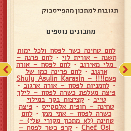
תגובות למתכון מהפייסבוק
מתכונים נוספים
לחם טחינה כשר לפסח ולכל ימות
השנה – אורית לוי
•
לחם פרנה –
מלי מאירוב
•
לחם לפסח – אורה
ארגוב
•
לחם פרינה כמו של
פעם!!!! – Shuly Asulin Karasin
•
לחמניות לפסח – אורה ארגוב
•
פיצה מעלפת כשרה לפסח – לילך
טייב
•
קציצות בקר במילוי
טחינה – חופית אלמקייס
•
פיצה
כשרה לפסח – אתי ממן
•
לחם
טחינה (לא מתכון מקורי שלי) –
Chef Osi
•
קרפ כשר לפסח –