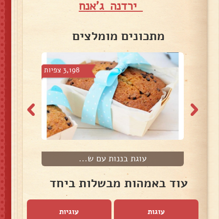
ירדנה ג'אנח
מתכונים מומלצים
 צפיות
3,198 צפיות
עוגת בננות עם ש...
עוד באמהות מבשלות ביחד
עוגות
עוגיות