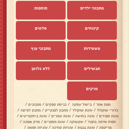
מתכוני ילדים
תוספות
קינוחים
סלטים
פשטידות
מתכוני עוף
תבשילים
ללא גלוטן
מרקים
מפת אתר
/
ביטול עסקה
/
כניסת ספקים
/
מתכונים
/
כדורי שוקולד
/
עוגת שוקולד
/
מתכון לפנקייק
/
מתכון לפיצה
/
עוגת תפוזים
/
עוגה בחושה
/
עוגת שמרים
/
עוגת ביסקוויטים
/
תפוח אדמה בתנור
/
שקשוקה
/
עוגת מספרים
/
מרק אפונה
/
פריקסה
/
עוגת בננות
/
עוגיות טחינה
/
עוגיות חמאה
/