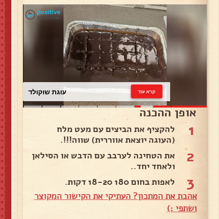
עוגת שוקולד
קרא עוד
אופן ההכנה
1
להקציף את הביצים עם מעט מלח
(העוגה יוצאת אווררית) שווה!!!.
2
את הטחינה לערבב עם הדבש או הסילאן
ולאחד יחד..
3
לאפות בחום 180 18-20 דקות.
אהבת את המתכון? העתיקי את הקישור המקוצר
ושתפי :)