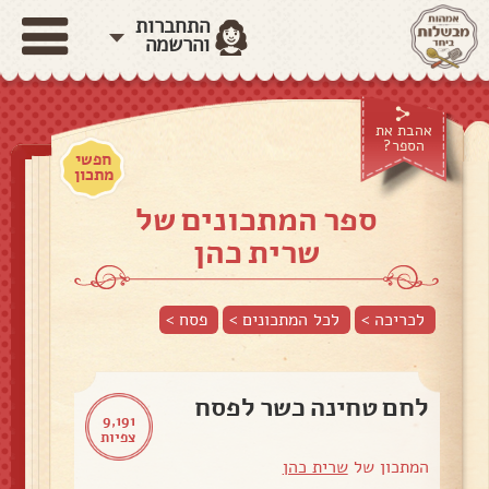
התחברות
והרשמה
אהבת את
הספר?
חפשי
מתכון
ספר המתכונים של
שרית כהן
לכריכה >
לכל המתכונים >
פסח
>
לחם טחינה כשר לפסח
9,191
צפיות
המתכון של
שרית כהן