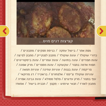
קציצות דגים מוש...
מפת אתר
/
ביטול עסקה
/
כניסת ספקים
/
מתכונים
/
כדורי שוקולד
/
עוגת שוקולד
/
מתכון לפנקייק
/
מתכון לפיצה
/
עוגת תפוזים
/
עוגה בחושה
/
עוגת שמרים
/
עוגת ביסקוויטים
/
תפוח אדמה בתנור
/
שקשוקה
/
עוגת מספרים
/
מרק אפונה
/
פריקסה
/
עוגת בננות
/
עוגיות טחינה
/
עוגיות חמאה
/
עוגיות שוקולד צ׳יפס
/
אלפחורס
/
בראוניז
/
דג מרוקאי
/
עוף בתנור
/
מרק עדשים
/
פלפל ממולא
/
עוגת גבינה אפויה
/
מתכון לאורז
/
תנאי שימוש - תקנון
/
תכנית בישול
/
אסאדו