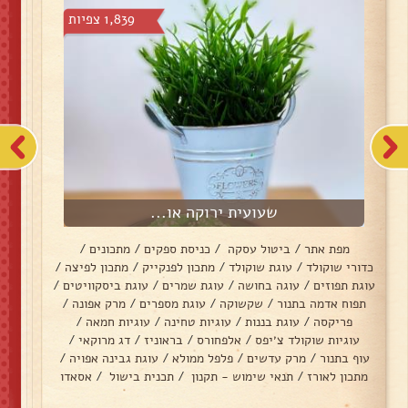
1,839 צפיות
שעועית ירוקה או...
מפת אתר
/
ביטול עסקה
/
כניסת ספקים
/
מתכונים
/
כדורי שוקולד
/
עוגת שוקולד
/
מתכון לפנקייק
/
מתכון לפיצה
/
עוגת תפוזים
/
עוגה בחושה
/
עוגת שמרים
/
עוגת ביסקוויטים
/
תפוח אדמה בתנור
/
שקשוקה
/
עוגת מספרים
/
מרק אפונה
/
פריקסה
/
עוגת בננות
/
עוגיות טחינה
/
עוגיות חמאה
/
עוגיות שוקולד צ׳יפס
/
אלפחורס
/
בראוניז
/
דג מרוקאי
/
עוף בתנור
/
מרק עדשים
/
פלפל ממולא
/
עוגת גבינה אפויה
/
מתכון לאורז
/
תנאי שימוש - תקנון
/
תכנית בישול
/
אסאדו