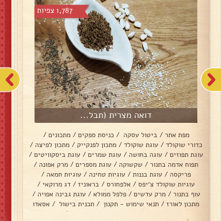
1,787 צפיות
דואה מצרית (תבל...
מפת אתר
/
ביטול עסקה
/
כניסת ספקים
/
מתכונים
/
כדורי שוקולד
/
עוגת שוקולד
/
מתכון לפנקייק
/
מתכון לפיצה
/
עוגת תפוזים
/
עוגה בחושה
/
עוגת שמרים
/
עוגת ביסקוויטים
/
תפוח אדמה בתנור
/
שקשוקה
/
עוגת מספרים
/
מרק אפונה
/
פריקסה
/
עוגת בננות
/
עוגיות טחינה
/
עוגיות חמאה
/
עוגיות שוקולד צ׳יפס
/
אלפחורס
/
בראוניז
/
דג מרוקאי
/
עוף בתנור
/
מרק עדשים
/
פלפל ממולא
/
עוגת גבינה אפויה
/
מתכון לאורז
/
תנאי שימוש - תקנון
/
תכנית בישול
/
אסאדו