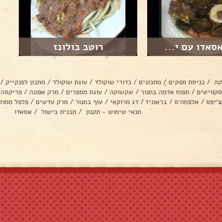
סאדו עם י...
רוטב בולונז
קה
/
כניסת ספקים
/
מתכונים
/
כדורי שוקולד
/
עוגת שוקולד
/
מתכון לפנקייק
/
סקוויטים
/
תפוח אדמה בתנור
/
שקשוקה
/
עוגת מספרים
/
מרק אפונה
/
פריקסה
צ׳יפס
/
אלפחורס
/
בראוניז
/
דג מרוקאי
/
עוף בתנור
/
מרק עדשים
/
פלפל ממול
תנאי שימוש - תקנון
/
תכנית בישול
/
אסאדו