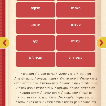
מאפים
מרקים
סלטים
עוגות
עוגיות
עוף
פשטידות
תבשילים
מפת אתר
/
ביטול עסקה
/
כניסת ספקים
/
מתכונים
/
כדורי שוקולד
/
עוגת שוקולד
/
מתכון לפנקייק
/
מתכון לפיצה
/
עוגת תפוזים
/
עוגה בחושה
/
עוגת שמרים
/
עוגת ביסקוויטים
/
תפוח אדמה בתנור
/
שקשוקה
/
עוגת מספרים
/
מרק אפונה
/
פריקסה
/
עוגת בננות
/
עוגיות טחינה
/
עוגיות חמאה
/
עוגיות שוקולד צ׳יפס
/
אלפחורס
/
בראוניז
/
דג מרוקאי
/
עוף בתנור
/
מרק עדשים
/
פלפל ממולא
/
עוגת גבינה אפויה
/