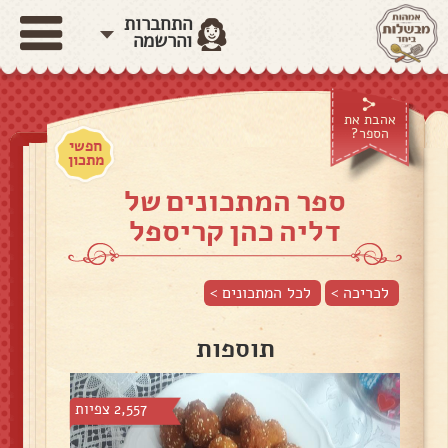
התחברות
והרשמה
אהבת את
הספר?
חפשי
מתכון
ספר המתכונים של
דליה כהן קריספל
לכריכה >
לכל המתכונים >
תוספות
2,557 צפיות