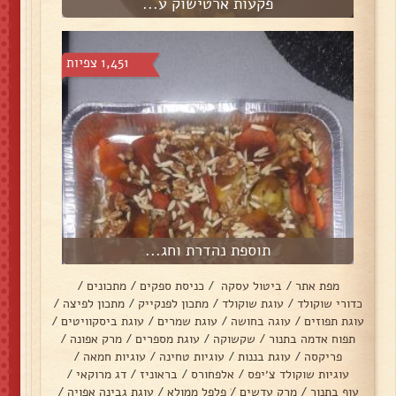
פקעות ארטישוק ע...
1,451 צפיות
תוספת נהדרת וחג...
מפת אתר
/
ביטול עסקה
/
כניסת ספקים
/
מתכונים
/
כדורי שוקולד
/
עוגת שוקולד
/
מתכון לפנקייק
/
מתכון לפיצה
/
עוגת תפוזים
/
עוגה בחושה
/
עוגת שמרים
/
עוגת ביסקוויטים
/
תפוח אדמה בתנור
/
שקשוקה
/
עוגת מספרים
/
מרק אפונה
/
פריקסה
/
עוגת בננות
/
עוגיות טחינה
/
עוגיות חמאה
/
עוגיות שוקולד צ׳יפס
/
אלפחורס
/
בראוניז
/
דג מרוקאי
/
עוף בתנור
/
מרק עדשים
/
פלפל ממולא
/
עוגת גבינה אפויה
/