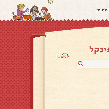
שמה
ינקל