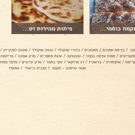
קמח כוסמי...
פיתות מהירות וט...
קה
/
כניסת ספקים
/
מתכונים
/
כדורי שוקולד
/
עוגת שוקולד
/
מתכון לפנקייק
/
סקוויטים
/
תפוח אדמה בתנור
/
שקשוקה
/
עוגת מספרים
/
מרק אפונה
/
פריקסה
צ׳יפס
/
אלפחורס
/
בראוניז
/
דג מרוקאי
/
עוף בתנור
/
מרק עדשים
/
פלפל ממול
תנאי שימוש - תקנון
/
תכנית בישול
/
אסאדו