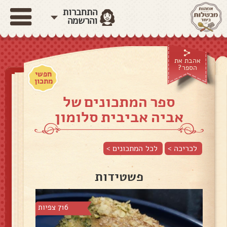
התחברות
והרשמה
אהבת את
הספר?
חפשי
מתכון
ספר המתכונים של
אביה אביבית סלומון
לכריכה >
לכל המתכונים >
פשטידות
716 צפיות