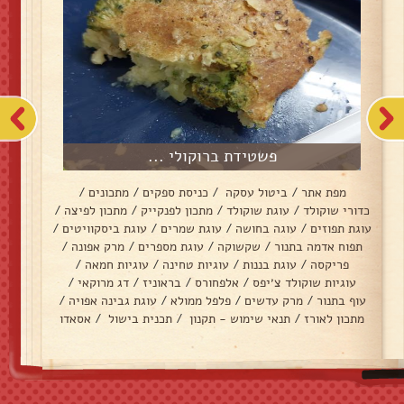
פשטידת ברוקולי ...
מפת אתר
/
ביטול עסקה
/
כניסת ספקים
/
מתכונים
/
כדורי שוקולד
/
עוגת שוקולד
/
מתכון לפנקייק
/
מתכון לפיצה
/
עוגת תפוזים
/
עוגה בחושה
/
עוגת שמרים
/
עוגת ביסקוויטים
/
תפוח אדמה בתנור
/
שקשוקה
/
עוגת מספרים
/
מרק אפונה
/
פריקסה
/
עוגת בננות
/
עוגיות טחינה
/
עוגיות חמאה
/
עוגיות שוקולד צ׳יפס
/
אלפחורס
/
בראוניז
/
דג מרוקאי
/
עוף בתנור
/
מרק עדשים
/
פלפל ממולא
/
עוגת גבינה אפויה
/
מתכון לאורז
/
תנאי שימוש - תקנון
/
תכנית בישול
/
אסאדו