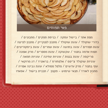
פאי תפוחים
מפת אתר
/
ביטול עסקה
/
כניסת ספקים
/
מתכונים
/
כדורי שוקולד
/
עוגת שוקולד
/
מתכון לפנקייק
/
מתכון לפיצה
/
עוגת תפוזים
/
עוגה בחושה
/
עוגת שמרים
/
עוגת ביסקוויטים
/
תפוח אדמה בתנור
/
שקשוקה
/
עוגת מספרים
/
מרק אפונה
/
פריקסה
/
עוגת בננות
/
עוגיות טחינה
/
עוגיות חמאה
/
עוגיות שוקולד צ׳יפס
/
אלפחורס
/
בראוניז
/
דג מרוקאי
/
עוף בתנור
/
מרק עדשים
/
פלפל ממולא
/
עוגת גבינה אפויה
/
מתכון לאורז
/
תנאי שימוש - תקנון
/
תכנית בישול
/
אסאדו