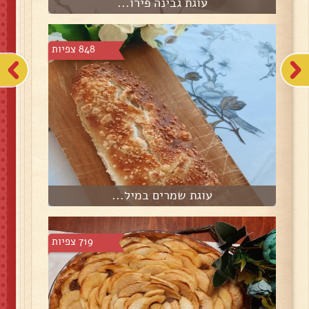
עוגת גבינה פירו...
848 צפיות
עוגת שמרים במיל...
719 צפיות