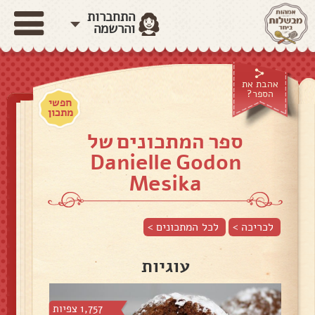
התחברות
והרשמה
אהבת את
הספר?
חפשי
מתכון
ספר המתכונים של
Danielle Godon
Mesika
לכריכה >
לכל המתכונים >
עוגיות
1,757 צפיות