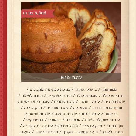
6,606 צפיות
עוגת שיש
מפת אתר
/
ביטול עסקה
/
כניסת ספקים
/
מתכונים
/
כדורי שוקולד
/
עוגת שוקולד
/
מתכון לפנקייק
/
מתכון לפיצה
/
עוגת תפוזים
/
עוגה בחושה
/
עוגת שמרים
/
עוגת ביסקוויטים
/
תפוח אדמה בתנור
/
שקשוקה
/
עוגת מספרים
/
מרק אפונה
/
פריקסה
/
עוגת בננות
/
עוגיות טחינה
/
עוגיות חמאה
/
עוגיות שוקולד צ׳יפס
/
אלפחורס
/
בראוניז
/
דג מרוקאי
/
עוף בתנור
/
מרק עדשים
/
פלפל ממולא
/
עוגת גבינה אפויה
/
מתכון לאורז
/
תנאי שימוש - תקנון
/
תכנית בישול
/
אסאדו