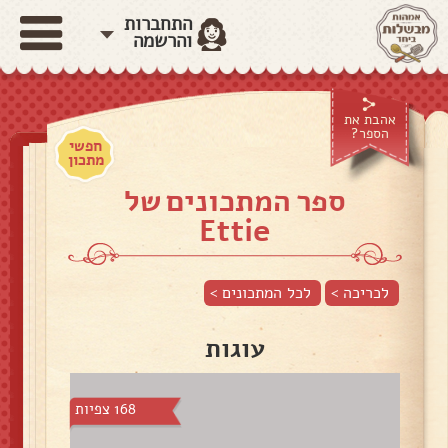
התחברות
והרשמה
אהבת את
הספר?
חפשי
מתכון
ספר המתכונים של
Ettie
לכריכה >
לכל המתכונים >
עוגות
168 צפיות