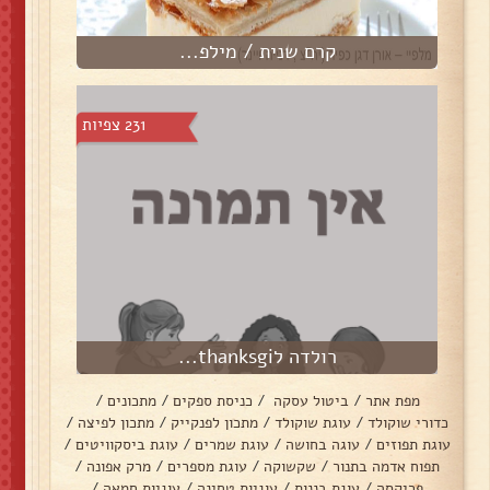
קרם שנית / מילפ...
231 צפיות
רולדה לthanksgi...
מפת אתר
/
ביטול עסקה
/
כניסת ספקים
/
מתכונים
/
כדורי שוקולד
/
עוגת שוקולד
/
מתכון לפנקייק
/
מתכון לפיצה
/
עוגת תפוזים
/
עוגה בחושה
/
עוגת שמרים
/
עוגת ביסקוויטים
/
תפוח אדמה בתנור
/
שקשוקה
/
עוגת מספרים
/
מרק אפונה
/
פריקסה
/
עוגת בננות
/
עוגיות טחינה
/
עוגיות חמאה
/