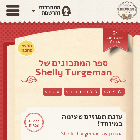
התחברות
והרשמה
אהבת את
הספר?
חפשי
מתכון
ספר המתכונים של
Shelly Turgeman
לכריכה >
לכל המתכונים >
עוגות
>
עוגת תפוזים טעימה
11,277
במיוחד!
צפיות
המתכון של
Shelly Turgeman