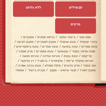
תבשילים
ללא גלוטן
מרקים
מפת אתר
/
ביטול עסקה
/
כניסת ספקים
/
מתכונים
/
כדורי שוקולד
/
עוגת שוקולד
/
מתכון לפנקייק
/
מתכון לפיצה
/
עוגת תפוזים
/
עוגה בחושה
/
עוגת שמרים
/
עוגת ביסקוויטים
/
תפוח אדמה בתנור
/
שקשוקה
/
עוגת מספרים
/
מרק אפונה
/
פריקסה
/
עוגת בננות
/
עוגיות טחינה
/
עוגיות חמאה
/
עוגיות שוקולד צ׳יפס
/
אלפחורס
/
בראוניז
/
דג מרוקאי
/
עוף בתנור
/
מרק עדשים
/
פלפל ממולא
/
עוגת גבינה אפויה
/
מתכון לאורז
/
תנאי שימוש - תקנון
/
תכנית בישול
/
אסאדו