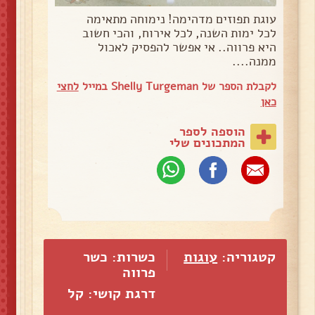
עוגת תפוזים מדהימה! נימוחה מתאימה
לכל ימות השנה, לכל אירוח, והכי חשוב
היא פרווה.. אי אפשר להפסיק לאכול
ממנה....
לקבלת הספר של Shelly Turgeman במייל
לחצי
כאן
הוספה לספר
המתכונים שלי
קטגוריה:
עוגות
כשרות: כשר
פרווה
דרגת קושי: קל