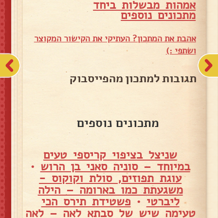
אמהות מבשלות ביחד
מ
תכונים נוספים
אהבת את המתכון? העתיקי את הקישור המקוצר
ושתפי :)
תגובות למתכון מהפייסבוק
מתכונים נוספים
שניצל בציפוי קריספי טעים
במיוחד – סוניה סאני בן הרוש
•
עוגת תפוזים, סולת וקוקוס -
משגעתת כמו בארומה – הילה
ליברטי
•
פשטידת תירס הכי
טעימה שיש של סבתא לאה – לאה