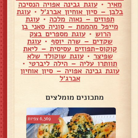
מאיר
•
עוגת גבינה אפויה הנסיכה
בלבן – סיון אוחיון אברג׳ל
•
עוגת
תפוזים – נאוה מלכה
•
עוגת
מייפל מהממת – סוניה סאני בן
הרוש
•
עוגת מספרים בצק
שקדים – שרה יוסף
•
עוגת
קוקוס-תפוזים עסיסית – ליאת
שפיצר
•
עוגת שוקולד שלא
תוותרו עליה – הילה ליברטי
•
עוגת גבינה אפויה – סיון אוחיון
אברג׳ל
מתכונים מומלצים
צפיות
6,369 צפיות