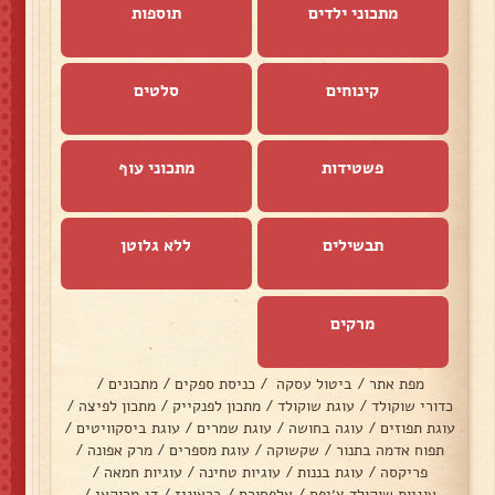
מתכוני ילדים
תוספות
קינוחים
סלטים
פשטידות
מתכוני עוף
תבשילים
ללא גלוטן
מרקים
מפת אתר
/
ביטול עסקה
/
כניסת ספקים
/
מתכונים
/
כדורי שוקולד
/
עוגת שוקולד
/
מתכון לפנקייק
/
מתכון לפיצה
/
עוגת תפוזים
/
עוגה בחושה
/
עוגת שמרים
/
עוגת ביסקוויטים
/
תפוח אדמה בתנור
/
שקשוקה
/
עוגת מספרים
/
מרק אפונה
/
פריקסה
/
עוגת בננות
/
עוגיות טחינה
/
עוגיות חמאה
/
עוגיות שוקולד צ׳יפס
/
אלפחורס
/
בראוניז
/
דג מרוקאי
/