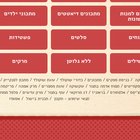
ם למנות
מתכונים דיאטטים
מתכוני ילדים
ונות
וחים
סלטים
פשטידות
ילים
ללא גלוטן
מרקים
קה
/
כניסת ספקים
/
מתכונים
/
כדורי שוקולד
/
עוגת שוקולד
/
מתכון לפנקייק
/
סקוויטים
/
תפוח אדמה בתנור
/
שקשוקה
/
עוגת מספרים
/
מרק אפונה
/
פריקסה
צ׳יפס
/
אלפחורס
/
בראוניז
/
דג מרוקאי
/
עוף בתנור
/
מרק עדשים
/
פלפל ממול
תנאי שימוש - תקנון
/
תכנית בישול
/
אסאדו