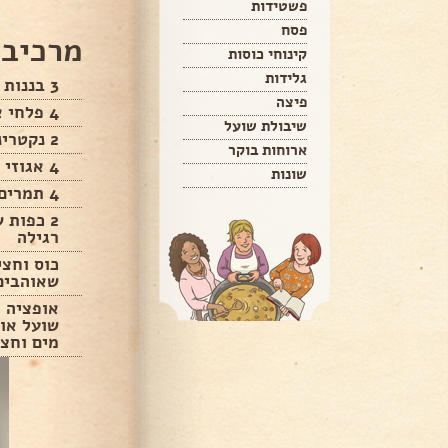
פשטידות
פסח
מרכיבי
קינוחי כוסות
גלידות
3 בננות קפואות
פיצה
4 פלחי אננס קפואים
שיבולת שועל
2 נקטרינות חתוכות קפואות
ארוחות בוקר
4 אגוזי מלך
שונות
4 תמרים
2 כפות 
רגילה
כוס וחצי
שאוהבים
אופציה 
שועל או 
מים וחצי