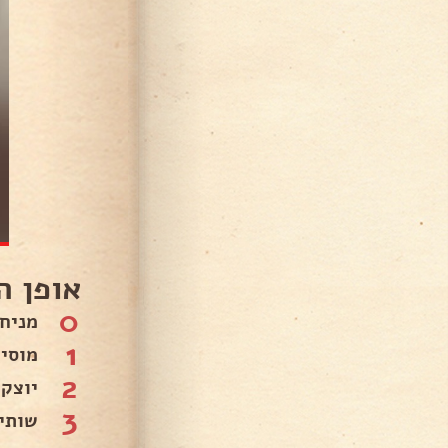
 ההכנה
0
ר. .
1
ל. .
2
ת. .
3
🌷.