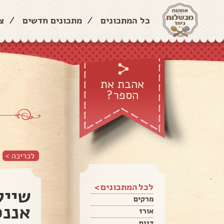
כל המתכונים
/
מתכונים חדשים
/
צ
אהבת את
הספר?
לכריכה >
לכל המתכונים >
שייק
מרקים
אננס
אורז
דגים