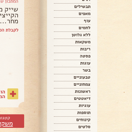
המתכון ש
תבשילים
שייק מ
הקייצי
מאפים
מחר... הרכיב
עוף
לחמים
לקבלת הספ
ללא גלוטן
משקאות
ריבות
פסטה
עוגות
בשר
טבעוניים
צמחוניים
הו
ראשונות
המת
דיאטטים
עוגיות
תוספות
קטגור
קינוחים
משקא
סלטים