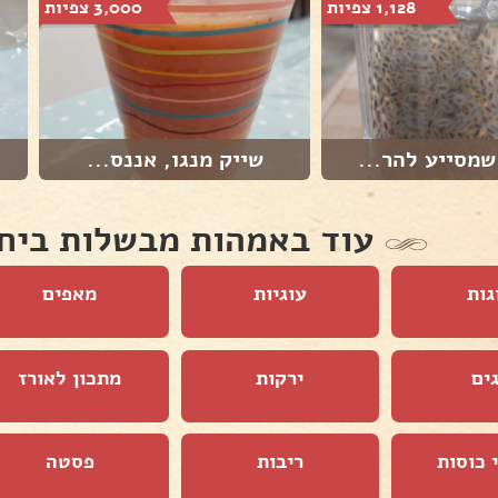
1,128 צפיות
3,000 צפיות
מסייע להר...
שייק מנגו, אננס...
עוד באמהות מבשלות ביח
גות
עוגיות
מאפים
ים
ירקות
מתכון לאורז
 כוסות
ריבות
פסטה