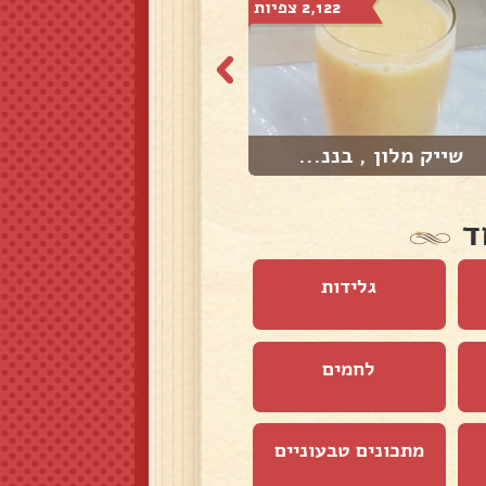
2,122 צפיות
1,359 צפיות
שייק מלון , בננ...
שייק אננס, מנגו...
ד
גלידות
לחמים
מתכונים טבעוניים