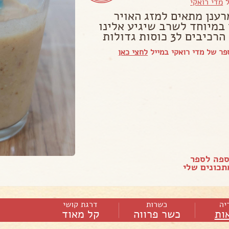
ל
מדי רואקי
רענן מתאים למזג האויר
 במיוחד לשרב שיגיע אלינו
ים ל3 כוסות גדולות
ר של מדי רואקי במייל
לחצי כאן
ספה לספר
כונים שלי
יה
כשרות
דרגת קושי
ות
כשר פרווה
קל מאוד