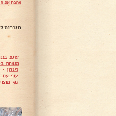
אהבת את המ
תגובות ל
עוגת בננו
מנצחת ב-5 דקות של סבתא לאה – לאה מ
זיגדון
•
ע
עוף עם א
מ3 מוצרים בלבד – אורטל עמרם