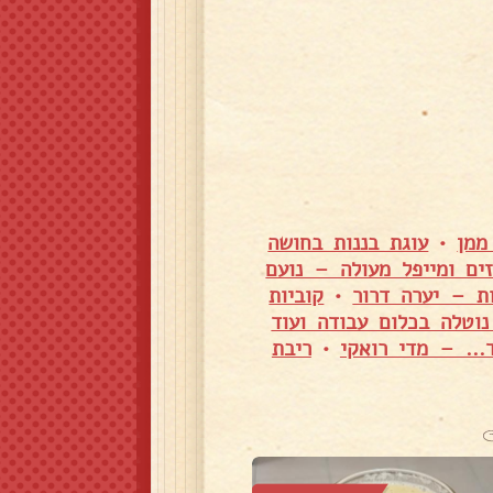
ממן
•
עוגת בננות בחושה
זים ומייפל מעולה – נועם
ות – יערה דרור
•
קוביות
נוטלה בכלום עבודה ועוד
ד... – מדי רואקי
•
ריבת