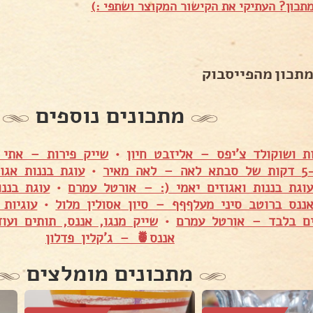
תכון? העתיקי את הקישור המקוצר ושתפי :)
מתכון מהפייסבוק
מתכונים נוספים
ת ושוקולד צ'יפס – אליזבט חיון
•
שייק פירות – אתי 
איר
•
עוגת בננות אגו
וגת בננות ואגוזים יאמי (: – אורטל עמרם
•
עוגת בננ
ננס ברוטב סיני מעלףףף – סיון אסולין מלול
•
עוגיות 
•
שייק מנגו, אננס, תותים ועו
אננס🍍 – ג'קלין פדלון
מתכונים מומלצים