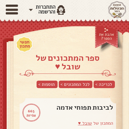
התחברות
והרשמה
אהבת את
הספר?
חפשי
מתכון
ספר המתכונים של
שובל ♥️
לכריכה >
לכל המתכונים >
תוספות
>
לביבות תפוחי אדמה
665
צפיות
המתכון של
שובל ♥️