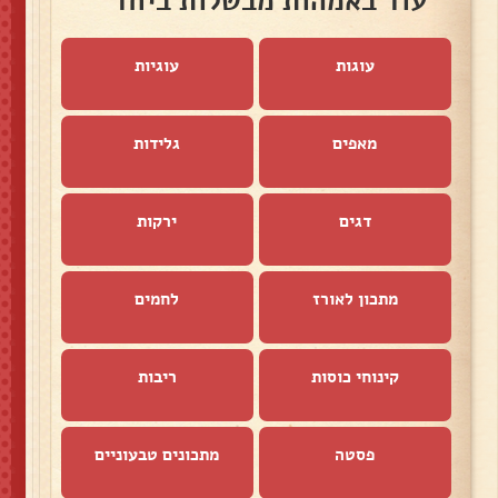
עוד באמהות מבשלות ביחד
עוגות
עוגיות
מאפים
גלידות
דגים
ירקות
מתכון לאורז
לחמים
קינוחי כוסות
ריבות
פסטה
מתכונים טבעוניים