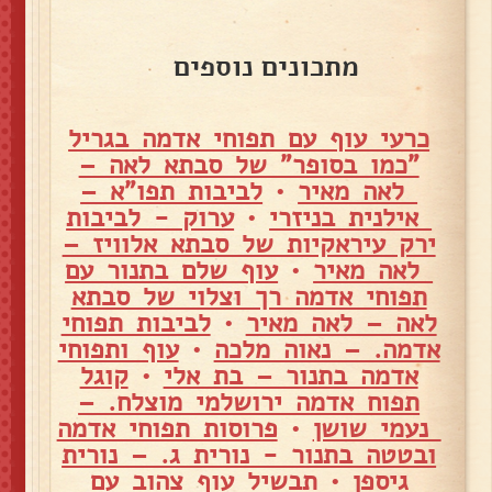
מתכונים נוספים
כרעי עוף עם תפוחי אדמה בגריל
"כמו בסופר" של סבתא לאה –
לאה מאיר
•
לביבות תפו"א –
אילנית בניזרי
•
ערוק - לביבות
ירק עיראקיות של סבתא אלוויז –
לאה מאיר
•
עוף שלם בתנור עם
תפוחי אדמה רך וצלוי של סבתא
לאה – לאה מאיר
•
לביבות תפוחי
אדמה. – נאוה מלכה
•
עוף ותפוחי
אדמה בתנור – בת אלי
•
קוגל
תפוח אדמה ירושלמי מוצלח. –
נעמי שושן
•
פרוסות תפוחי אדמה
ובטטה בתנור - נורית ג. – נורית
גיספן
•
תבשיל עוף צהוב עם