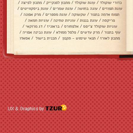
כדורי שוקולד
/
עוגת שוקולד
/
מתכון לפנקייק
/
מתכון לפיצה
/
עוגת תפוזים
/
עוגה בחושה
/
עוגת שמרים
/
עוגת ביסקוויטים
/
תפוח אדמה בתנור
/
שקשוקה
/
עוגת מספרים
/
מרק אפונה
/
פריקסה
/
עוגת בננות
/
עוגיות טחינה
/
עוגיות חמאה
/
עוגיות שוקולד צ׳יפס
/
אלפחורס
/
בראוניז
/
דג מרוקאי
/
עוף בתנור
/
מרק עדשים
/
פלפל ממולא
/
עוגת גבינה אפויה
/
מתכון לאורז
/
תנאי שימוש - תקנון
/
תכנית בישול
/
אסאדו