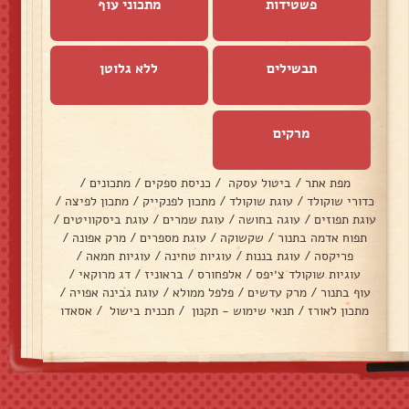
פשטידות
מתכוני עוף
תבשילים
ללא גלוטן
מרקים
מפת אתר
/
ביטול עסקה
/
כניסת ספקים
/
מתכונים
/
כדורי שוקולד
/
עוגת שוקולד
/
מתכון לפנקייק
/
מתכון לפיצה
/
עוגת תפוזים
/
עוגה בחושה
/
עוגת שמרים
/
עוגת ביסקוויטים
/
תפוח אדמה בתנור
/
שקשוקה
/
עוגת מספרים
/
מרק אפונה
/
פריקסה
/
עוגת בננות
/
עוגיות טחינה
/
עוגיות חמאה
/
עוגיות שוקולד צ׳יפס
/
אלפחורס
/
בראוניז
/
דג מרוקאי
/
עוף בתנור
/
מרק עדשים
/
פלפל ממולא
/
עוגת גבינה אפויה
/
מתכון לאורז
/
תנאי שימוש - תקנון
/
תכנית בישול
/
אסאדו