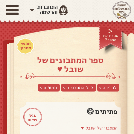
התחברות
והרשמה
אהבת את
הספר?
חפשי
מתכון
ספר המתכונים של
שובל ♥️
לכריכה >
לכל המתכונים >
תוספות
>
פתיתים 😋
394
צפיות
המתכון של
שובל ♥️