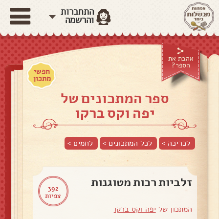
התחברות
והרשמה
אהבת את
הספר?
חפשי
מתכון
ספר המתכונים של
יפה וקס ברקו
לכריכה >
לכל המתכונים >
לחמים
>
זלביות רכות מטוגנות
392
צפיות
המתכון של
יפה וקס ברקו