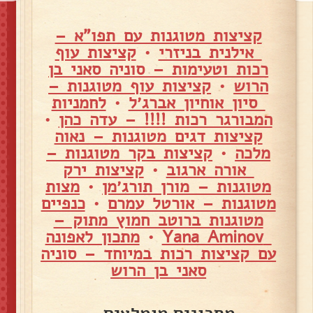
קציצות מטוגנות עם תפו"א –
אילנית בניזרי
•
קציצות עוף
רכות וטעימות – סוניה סאני בן
הרוש
•
קציצות עוף מטוגנות –
סיון אוחיון אברג׳ל
•
לחמניות
המבורגר רכות !!!! – עדה כהן
•
קציצות דגים מטוגנות – נאוה
מלכה
•
קציצות בקר מטוגנות –
אורה ארגוב
•
קציצות ירק
מטוגנות – מורן תורג׳מן
•
מצות
מטוגנות – אורטל עמרם
•
כנפיים
מטוגנות ברוטב חמוץ מתוק –
Yana Aminov
•
מתכון לאפונה
עם קציצות רכות במיוחד – סוניה
סאני בן הרוש