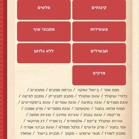
קינוחים
סלטים
פשטידות
מתכוני עוף
תבשילים
ללא גלוטן
מרקים
מפת אתר
/
ביטול עסקה
/
כניסת ספקים
/
מתכונים
/
כדורי שוקולד
/
עוגת שוקולד
/
מתכון לפנקייק
/
מתכון לפיצה
/
עוגת תפוזים
/
עוגה בחושה
/
עוגת שמרים
/
עוגת ביסקוויטים
/
תפוח אדמה בתנור
/
שקשוקה
/
עוגת מספרים
/
מרק אפונה
/
פריקסה
/
עוגת בננות
/
עוגיות טחינה
/
עוגיות חמאה
/
עוגיות שוקולד צ׳יפס
/
אלפחורס
/
בראוניז
/
דג מרוקאי
/
עוף בתנור
/
מרק עדשים
/
פלפל ממולא
/
עוגת גבינה אפויה
/
מתכון לאורז
/
תנאי שימוש - תקנון
/
תכנית בישול
/
אסאדו