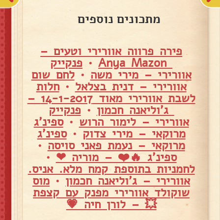
מתכונים נוספים
פירה פרווה אוורירי וטעים –
Anya Mazon
•
פנקייק
אוורירי – מירי משה
•
לחם שום
אוורירי – דנית בצלאל
•
חלות
לשבת אוורירי מאוד 14-1-2017 –
ג'וליאנה חכמון
•
פנקייק
אוורירי – לימור הרוש
•
ספינ'ג
מרוקאי – מירי צדוק
•
ספינ'ג
מרוקאי – נעמת פאני סויסה
•
ספינ'ג 🔥❤️ – מוריה ❤
•
לחמניות בתוספת קמח מלא. אניס.
אוורירי – ג'וליאנה חכמון
•
מוס
שוקולד אוורירי מפנק עם קצפת
💥 – לורן חיה 💗