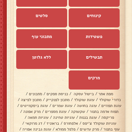
קינוחים
סלטים
פשטידות
מתכוני עוף
תבשילים
ללא גלוטן
מרקים
מפת אתר
/
ביטול עסקה
/
כניסת ספקים
/
מתכונים
/
כדורי שוקולד
/
עוגת שוקולד
/
מתכון לפנקייק
/
מתכון לפיצה
/
עוגת תפוזים
/
עוגה בחושה
/
עוגת שמרים
/
עוגת ביסקוויטים
/
תפוח אדמה בתנור
/
שקשוקה
/
עוגת מספרים
/
מרק אפונה
/
פריקסה
/
עוגת בננות
/
עוגיות טחינה
/
עוגיות חמאה
/
עוגיות שוקולד צ׳יפס
/
אלפחורס
/
בראוניז
/
דג מרוקאי
/
עוף בתנור
/
מרק עדשים
/
פלפל ממולא
/
עוגת גבינה אפויה
/