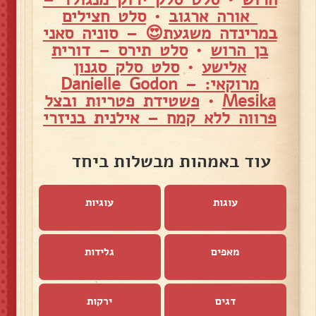
אורה ארגוב
•
סלט חצילים
במרינדה משגעת😍 – סוניה סאני
בן הרוש
•
סלט תירס – דורית
אלישע
•
סלט סלק סגנון
מרוקאי: – Danielle Godon
Mesika
•
פשטידת פטריות ובצל
פרווה ללא קמח – אילנית בניזרי
עוד באמהות מבשלות ביחד
עוגות
עוגיות
מאפים
גלידות
דגים
ירקות