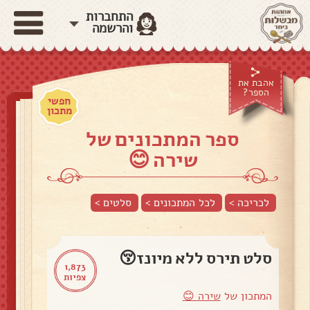
התחברות
והרשמה
אהבת את
הספר?
חפשי
מתכון
ספר המתכונים של
שירה 😊
לכריכה >
לכל המתכונים >
סלטים
>
סלט תירס ללא מיונז😚
1,873
צפיות
המתכון של
שירה 😊