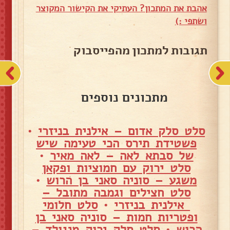
אהבת את המתכון? העתיקי את הקישור המקוצר
ושתפי :)
תגובות למתכון מהפייסבוק
מתכונים נוספים
סלט סלק אדום – אילנית בניזרי
•
פשטידת תירס הכי טעימה שיש
של סבתא לאה – לאה מאיר
•
סלט ירוק עם חמוציות ופקאן
משגע – סוניה סאני בן הרוש
•
סלט חצילים וגמבה מתובל –
אילנית בניזרי
•
סלט חלומי
ופטריות חמות – סוניה סאני בן
הרוש
•
סלט סלק ירוק מנגולד –