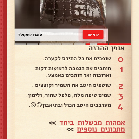
עוגת שוקולד
קרא עוד
אופן ההכנה
0
שופכים את כל התירס לקערה.
1
חותכים את הגמבה לרצועות דקות
וארוכות ואז חותכים באמצע.
2
שוטפים היטב את השמיר וקוצצים .
3
שמים טיפה מלח, פלפל שחור, ולימון.
4
מערבבים היטב הכול ובתיאבון😊😚.
אמהות מבשלות ביחד
>>
מתכונים נוספים
>>