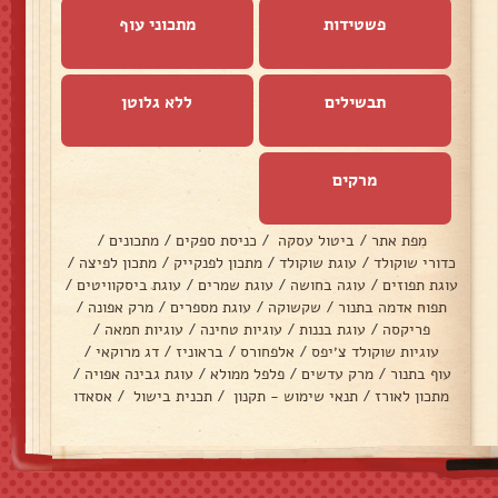
פשטידות
מתכוני עוף
תבשילים
ללא גלוטן
מרקים
מפת אתר
/
ביטול עסקה
/
כניסת ספקים
/
מתכונים
/
כדורי שוקולד
/
עוגת שוקולד
/
מתכון לפנקייק
/
מתכון לפיצה
/
עוגת תפוזים
/
עוגה בחושה
/
עוגת שמרים
/
עוגת ביסקוויטים
/
תפוח אדמה בתנור
/
שקשוקה
/
עוגת מספרים
/
מרק אפונה
/
פריקסה
/
עוגת בננות
/
עוגיות טחינה
/
עוגיות חמאה
/
עוגיות שוקולד צ׳יפס
/
אלפחורס
/
בראוניז
/
דג מרוקאי
/
עוף בתנור
/
מרק עדשים
/
פלפל ממולא
/
עוגת גבינה אפויה
/
מתכון לאורז
/
תנאי שימוש - תקנון
/
תכנית בישול
/
אסאדו