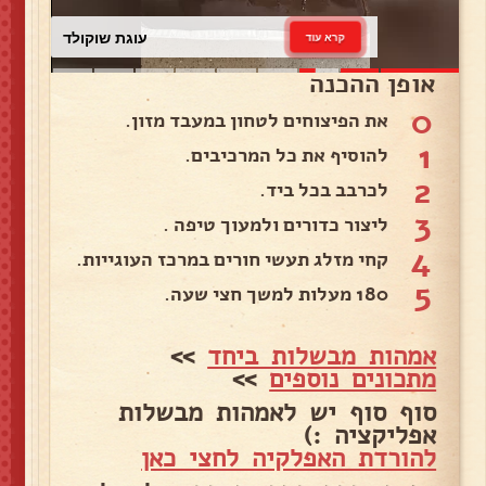
עוגת שוקולד
קרא עוד
אופן ההכנה
0
את הפיצוחים לטחון במעבד מזון.
1
להוסיף את כל המרכיבים.
2
לכרבב בכל ביד.
3
ליצור כדורים ולמעוך טיפה .
4
קחי מזלג תעשי חורים במרכז העוגייות.
5
180 מעלות למשך חצי שעה.
אמהות מבשלות ביחד
>>
מתכונים נוספים
>>
סוף סוף יש לאמהות מבשלות
אפליקציה :)
להורדת האפלקיה לחצי כאן