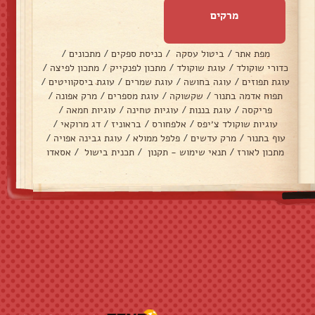
מרקים
מפת אתר
/
ביטול עסקה
/
כניסת ספקים
/
מתכונים
/
כדורי שוקולד
/
עוגת שוקולד
/
מתכון לפנקייק
/
מתכון לפיצה
/
עוגת תפוזים
/
עוגה בחושה
/
עוגת שמרים
/
עוגת ביסקוויטים
/
תפוח אדמה בתנור
/
שקשוקה
/
עוגת מספרים
/
מרק אפונה
/
פריקסה
/
עוגת בננות
/
עוגיות טחינה
/
עוגיות חמאה
/
עוגיות שוקולד צ׳יפס
/
אלפחורס
/
בראוניז
/
דג מרוקאי
/
עוף בתנור
/
מרק עדשים
/
פלפל ממולא
/
עוגת גבינה אפויה
/
מתכון לאורז
/
תנאי שימוש - תקנון
/
תכנית בישול
/
אסאדו