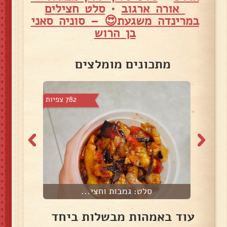
אורה ארגוב
•
סלט חצילים
במרינדה משגעת😍 – סוניה סאני
בן הרוש
מתכונים מומלצים
צפיות
782 צפיות
סלט: גמבות וחצי...
ס
עוד באמהות מבשלות ביחד