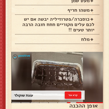
🔸מעט שמן
🔸משהו חריף
🔸כוסברה/פטרוזיליה יבשה אם יש
לכם עלים מקוריים חחח חובה הרבה
יותר טעים !!
🔸מלח
עוגת שוקולד
קרא עוד
אופן ההכנה