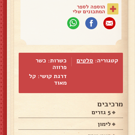
הוספה לספר
המתכונים שלי
קטגוריה:
סלטים
כשרות: כשר
פרווה
דרגת קושי: קל
מאוד
מרכיבים
🔸5 גזרים
🔸לימון