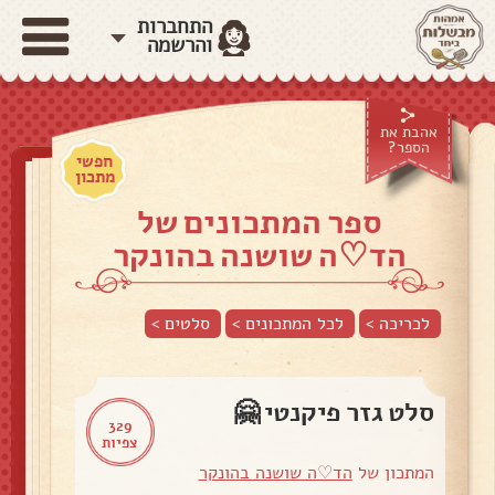
התחברות
והרשמה
אהבת את
הספר?
חפשי
מתכון
ספר המתכונים של
הד♡ה שושנה בהונקר
לכריכה >
לכל המתכונים >
סלטים
>
סלט גזר פיקנטי 🤗
329
צפיות
המתכון של
הד♡ה שושנה בהונקר