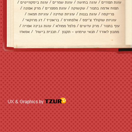
עוגת תפוזים
/
עוגה בחושה
/
עוגת שמרים
/
עוגת ביסקוויטים
/
תפוח אדמה בתנור
/
שקשוקה
/
עוגת מספרים
/
מרק אפונה
/
פריקסה
/
עוגת בננות
/
עוגיות טחינה
/
עוגיות חמאה
/
עוגיות שוקולד צ׳יפס
/
אלפחורס
/
בראוניז
/
דג מרוקאי
/
עוף בתנור
/
מרק עדשים
/
פלפל ממולא
/
עוגת גבינה אפויה
/
מתכון לאורז
/
תנאי שימוש - תקנון
/
תכנית בישול
/
אסאדו