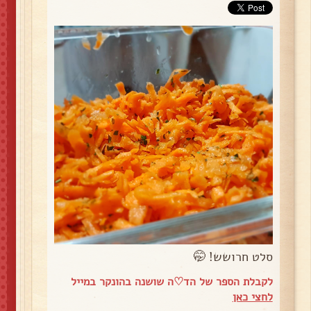
סלט חרושש! 🤭
לקבלת הספר של הד♡ה שושנה בהונקר במייל
לחצי כאן