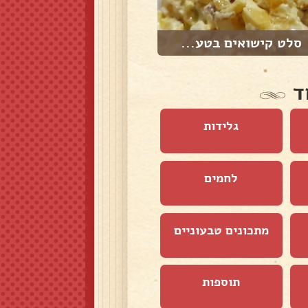
סלט קישואים בטע...
סלט בטטה חלומית...
ד
גלידות
לחמים
מתכונים טבעוניים
תוספות