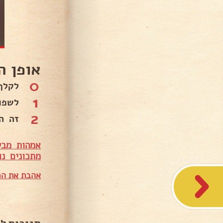
אופן ה
0
לקלף
1
לשפו
2
זה ה
אמהות מבש
מתכונים נו
אהבת את המ