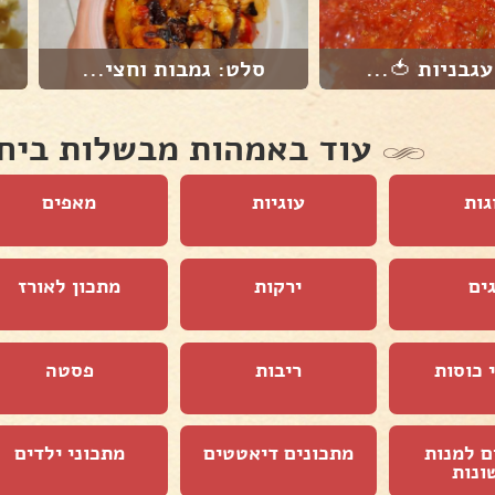
עגבניות 🍅...
סלט: גמבות וחצי...
עוד באמהות מבשלות ביח
גות
עוגיות
מאפים
ים
ירקות
מתכון לאורז
 כוסות
ריבות
פסטה
ם למנות
מתכונים דיאטטים
מתכוני ילדים
ונות