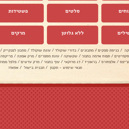
וחים
סלטים
פשטידות
ילים
ללא גלוטן
מרקים
קה
/
כניסת ספקים
/
מתכונים
/
כדורי שוקולד
/
עוגת שוקולד
/
מתכון לפנקייק
/
סקוויטים
/
תפוח אדמה בתנור
/
שקשוקה
/
עוגת מספרים
/
מרק אפונה
/
פריקסה
צ׳יפס
/
אלפחורס
/
בראוניז
/
דג מרוקאי
/
עוף בתנור
/
מרק עדשים
/
פלפל ממול
תנאי שימוש - תקנון
/
תכנית בישול
/
אסאדו