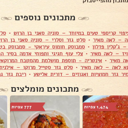
מתכון מהפייסבוק
מתכונים נוספים
יפוי קריספי טעים במיוחד – סוניה סאני בן הרוש
•
סלט
ה – לאה מאיר
•
סלט גזר וסלרי – סוניה סאני בן הרו
– ג'קלין פדלון
•
סמבוסק חומוס עיראקי - סמבוסק בט
יז – לאה מאיר
•
צלי עוף חגיגי ותפוחי אדמה בסיר ה
ה מאיר
•
א לאה – לאה מאיר
•
סלט גזר סטייל מרוקו – אילנית 
יר גזר חמוציות ואגוזים – דורית אלישע
•
ריבת גזר ג
מתכונים מומלצים
1,474 צפיות
777 צפיות