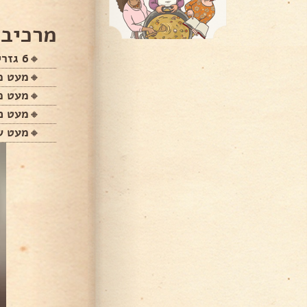
מרכיבי
🔸6 גזרים
🔸מעט מי
🔸מעט מ
🔸מעט כ
🔸מעט ש