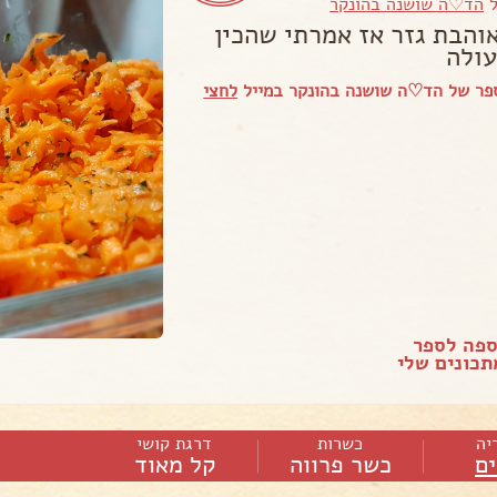
ל
הד♡ה שושנה בהונקר
והבת גזר אז אמרתי שהכין
עולה
פר של הד♡ה שושנה בהונקר במייל
לחצי
ספה לספר
כונים שלי
יה
כשרות
דרגת קושי
ם
כשר פרווה
קל מאוד