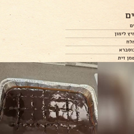
ם
ץ לימון
לח
וסברא
מן זית