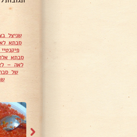
תגובות ל
שניצל בצ
סבתא לא
פיקנטיי 
סבתא אלוו
לאה – לא
של סבת
שמ
2,204 צפיות
1,005 צפיות