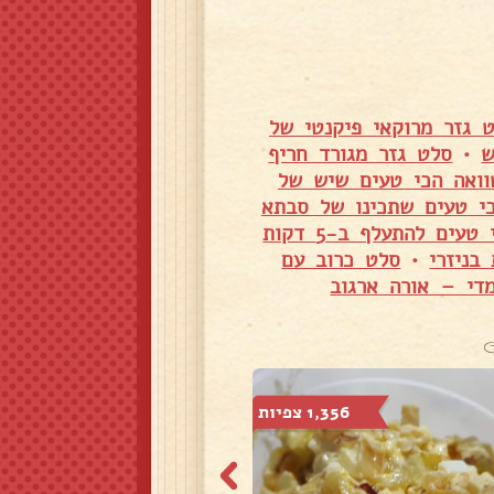
 גזר מרוקאי פיקנטי של
ש
•
סלט גזר מגורד חריף
וואה הכי טעים שיש של
כי טעים שתכינו של סבתא
אינטריה - תוספת מושלמת מהמטבח המרוקאי טעים להתעלף ב-5 דקות
בניזרי
•
סלט כרוב עם
מדי – אורה ארגוב
1,356 צפיות
712 צפיות