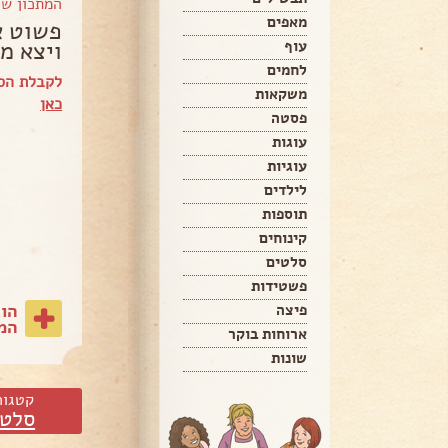
המתכון ש
מאפים
פשוט א
ויצא מ
עוף
לחמים
לקבלת הס
משקאות
כאן
פסטה
עוגות
עוגיות
לילדים
תוספות
קינוחים
סלטים
פשטידות
הו
פיצה
המת
ארוחות בוקר
שונות
קטגור
סלטי