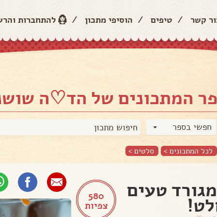
ור קשר
/
טיפים
/
הוסיפי מתכון
/
להתחברות והר
ר המתכונים של הד♡ה שושנ
חפשי בספר
לכל המתכונים >
סלטים
>
מגורד טעים
580
ט!
צפיות