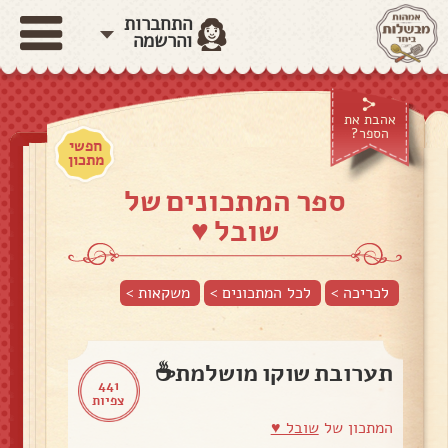
התחברות
והרשמה
אהבת את
הספר?
חפשי
מתכון
ספר המתכונים של
שובל ♥️
לכריכה >
לכל המתכונים >
משקאות
>
תערובת שוקו מושלמת☕
441
צפיות
המתכון של
שובל ♥️