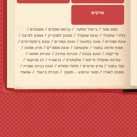
מרקים
מפת אתר
/
ביטול עסקה
/
כניסת ספקים
/
מתכונים
/
כדורי שוקולד
/
עוגת שוקולד
/
מתכון לפנקייק
/
מתכון לפיצה
/
עוגת תפוזים
/
עוגה בחושה
/
עוגת שמרים
/
עוגת ביסקוויטים
/
תפוח אדמה בתנור
/
שקשוקה
/
עוגת מספרים
/
מרק אפונה
/
פריקסה
/
עוגת בננות
/
עוגיות טחינה
/
עוגיות חמאה
/
עוגיות שוקולד צ׳יפס
/
אלפחורס
/
בראוניז
/
דג מרוקאי
/
עוף בתנור
/
מרק עדשים
/
פלפל ממולא
/
עוגת גבינה אפויה
/
מתכון לאורז
/
תנאי שימוש - תקנון
/
תכנית בישול
/
אסאדו