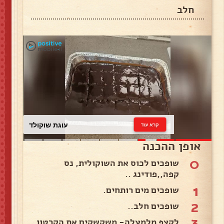
חלב
עוגת שוקולד
קרא עוד
אופן ההכנה
0
שופכים לכוס את השוקולית, נס
קפה,,פודינג ..
1
שופכים מים רותחים.
2
שופכים חלב..
3
לקצף מלמעלה- משקשקים את הקרטון