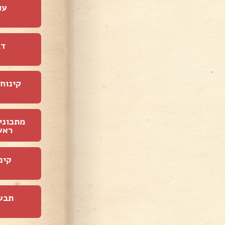
עו
דג
קינוחי
מתכוני
ראש
קינ
תבש