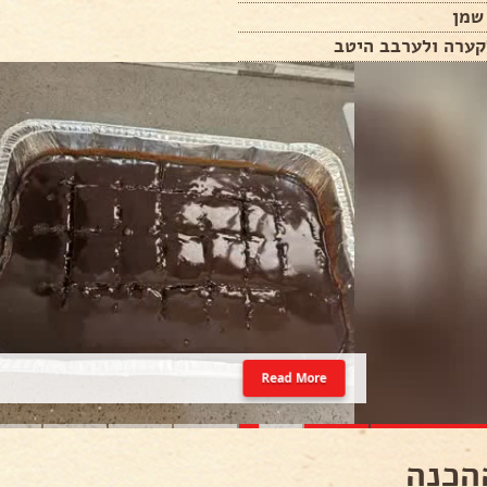
שמן
קערה ולערבב היטב
Read More
הכנה