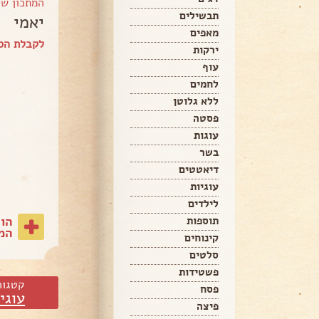
המתכון ש
תבשילים
יאמי
מאפים
לקבלת הספ
ירקות
עוף
לחמים
ללא גלוטן
פסטה
עוגות
בשר
דיאטטים
עוגיות
לילדים
הו
תוספות
המת
קינוחים
סלטים
פשטידות
קטגור
פסח
עוגי
פיצה