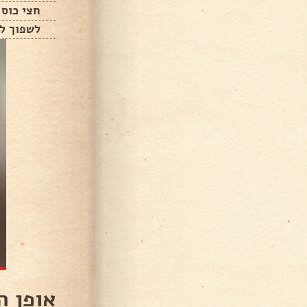
חצי כוס 
לשפוך ל
אופן ה