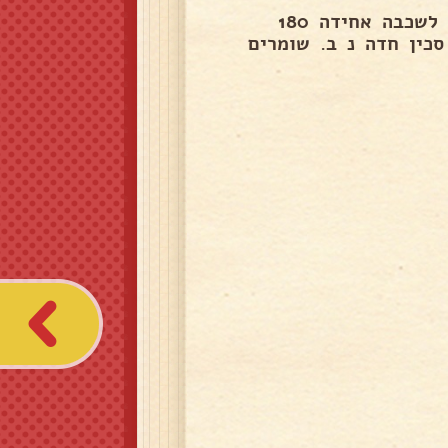
חיתוכיות מששופכים לתבנית עם דף אפיה ומשטחים בכף לשכבה אחידה 180
 עם סכין חדה נ ב. שומרים