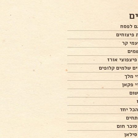
ם
ם לפסח
 פיצוחים
עמי קר
מים
ים שלמים קלופים
י מלך
י פקאן
שום
כל יחד
תחים
סוכר חום
סילאן