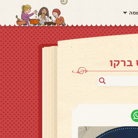
שמה
 ברקו