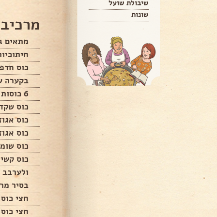
שיבולת שועל
שונות
מרכיבי
מתאים ג
חיתוכיות
כוס חדפ
בקערה ש
6 כוסות פיצפוצי אורז
כוס שקד
כוס אגוז
כוס אגוז
כוס שומ
כוס קשיו
ולערבב ה
בסיר מר
חצי כוס 
חצי כוס 