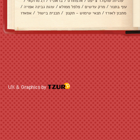
עוגיות שוקולד צ׳יפס
/
אלפחורס
/
בראוניז
/
דג מרוקאי
/
עוף בתנור
/
מרק עדשים
/
פלפל ממולא
/
עוגת גבינה אפויה
/
מתכון לאורז
/
תנאי שימוש - תקנון
/
תכנית בישול
/
אסאדו