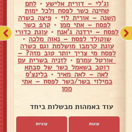
וג'לי – דורית אלישע
•
לחם
טחינה כשר לפסח ולכל ימות
השנה – אורית לוי
•
פיצה כשרה
לפסח – אתי ממן
•
קרפ כשר
לפסח – ירדנה ג'אנח
•
עוגת כדורי
שוקולד לפסח – נאוה מלכה
•
עוגת קרמבו מושלמת וגם כשרה
לפסח מי צריך יותר טוב מזה? –
אורטל עמרם
•
לזניה בשרית עם
רוטב בשאמל כשר של סבתא
לאה – לאה מאיר
•
בלינצ'ס
במילוי בשר/כשר לפסח – אתי
ממן
עוד באמהות מבשלות ביחד
עוגות
עוגיות