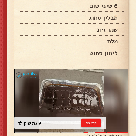
6 שיני שום
תבלין סחוג
שמן זית
מלח
לימון סחוט
עוגת שוקולד
קרא עוד
אופן ההכנה