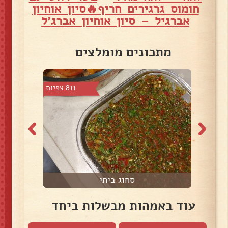
חומוס גרגירים חריף🔥סיון אוחיון
אברגיל – סיון אוחיון אברג׳ל
מתכונים מומלצים
4 צפיות
811 צפיות
סחוג ביתי
עוד באמהות מבשלות ביחד