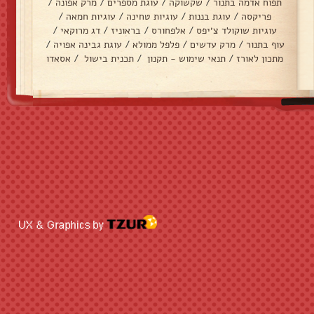
תפוח אדמה בתנור
/
שקשוקה
/
עוגת מספרים
/
מרק אפונה
/
פריקסה
/
עוגת בננות
/
עוגיות טחינה
/
עוגיות חמאה
/
עוגיות שוקולד צ׳יפס
/
אלפחורס
/
בראוניז
/
דג מרוקאי
/
עוף בתנור
/
מרק עדשים
/
פלפל ממולא
/
עוגת גבינה אפויה
/
מתכון לאורז
/
תנאי שימוש - תקנון
/
תכנית בישול
/
אסאדו