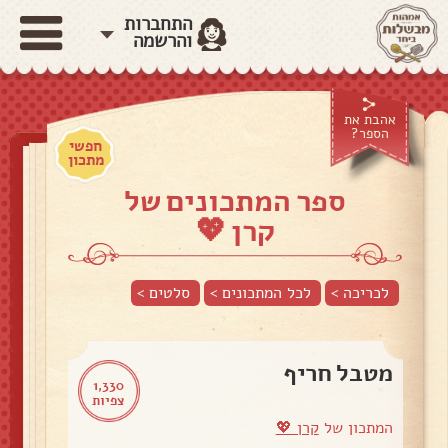
התחברות
והרשמה
אהבת את
הספר?
חפשי
מתכון
ספר המתכונים של
קרן 💖
לכריכה >
לכל המתכונים >
סלטים
>
מטבל חריף
1,330
צפיות
המתכון של
קרן 💖