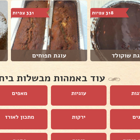
318 צפיות
331 צפיות
גת שוקולד
עוגת תפוחים
עוד באמהות מבשלות ביח
גות
עוגיות
מאפים
ים
ירקות
מתכון לאורז