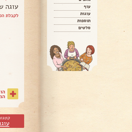
עוגה ש
עוף
עוגות
לקבלת הספ
תוספות
סלטים
הו
המת
קטגור
עוגו