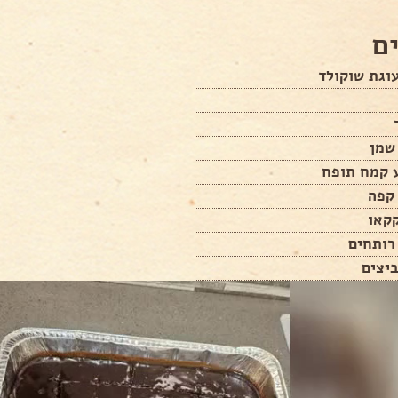
ם
וגת שוקולד
שמן
ע קמח תופח
 קפה
רותחים
יצים