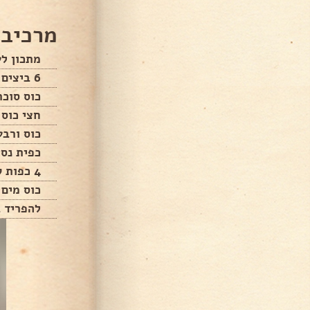
מרכיבי
מתכון לע
6 ביצים
כוס סוכר
חצי כוס 
כוס ורב
כפית נס
4 כפות קקאו
כוס מים 
להפריד ב