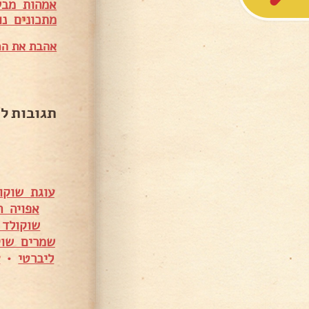
אמהות מבש
מ
תכונים נו
אהבת את המ
תגובות ל
עוגת שוקו
אפויה ה
שוקולד 
שמרים שוק
ליברטי
•
ע