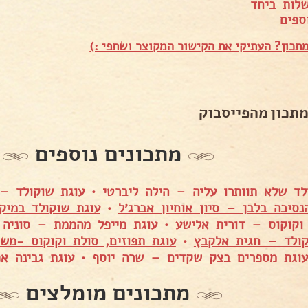
לות ביחד
ספים
תכון? העתיקי את הקישור המקוצר ושתפי :)
מתכון מהפייסבוק
מתכונים נוספים
לד שלא תוותרו עליה – הילה ליברטי
•
עוגת שוקולד – 
נסיכה בלבן – סיון אוחיון אברג׳ל
•
עוגת שוקולד במיק
וקוקוס – דורית אלישע
•
עוגת מייפל מהממת – סוניה 
ולד – חגית אלקבץ
•
עוגת תפוזים, סולת וקוקוס -מש
וגת מספרים בצק שקדים – שרה יוסף
•
עוגת גבינה אפ
מתכונים מומלצים