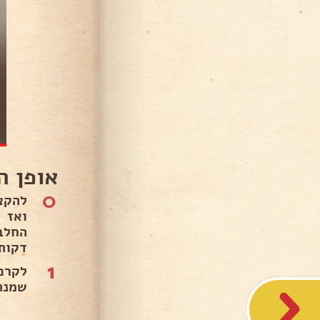
אופן ה
0
להקצ
ואז 
דקות,
1
שמנת