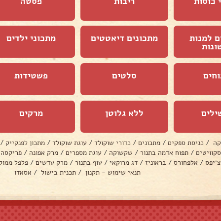
 כוסות
ריבות
פסטה
ם למנות
מתכונים דיאטטים
מתכוני ילדים
ונות
וחים
סלטים
פשטידות
ילים
ללא גלוטן
מרקים
קה
/
כניסת ספקים
/
מתכונים
/
כדורי שוקולד
/
עוגת שוקולד
/
מתכון לפנקייק
/
סקוויטים
/
תפוח אדמה בתנור
/
שקשוקה
/
עוגת מספרים
/
מרק אפונה
/
פריקסה
צ׳יפס
/
אלפחורס
/
בראוניז
/
דג מרוקאי
/
עוף בתנור
/
מרק עדשים
/
פלפל ממול
תנאי שימוש - תקנון
/
תכנית בישול
/
אסאדו