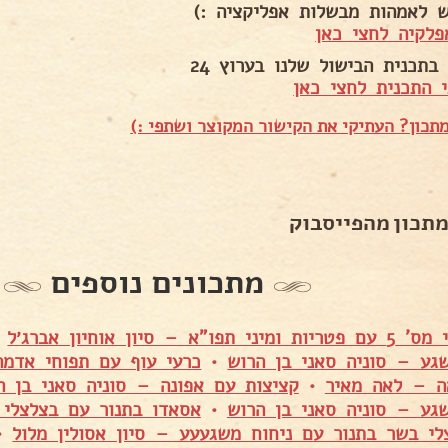
ש לאמהות מבשלות אפליקציה :)
פלקיה לחצי כאן
בתכנית הבישול שלנו בערוץ 24
 התכנית לחצי כאן
תכון? העתיקי את הקישור המקוצר ושתפי :)
מתכון מהפייסבוק
מתכונים נוספים
פו"א – סיון אוחיון אברג׳ל
•
גע – סוניה סאני בן הרוש
•
כרעי עוף עם תפוחי אדמה
ה – לאה מאיר
•
קציצות עם אפונה – סוניה סאני בן ה
גע – סוניה סאני בן הרוש
•
אסאדו בתנור עם בצלצלי 
לי בשר בתנור עם ניחוח משגעעע – סיון אסולין מלול
•