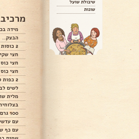
שיבולת שועל
שונות
מרכיבי
מידה בכ
הבצק..
2 כוסות קמח
חצי שקי
חצי כוס 
חצי כוס 
2 כפות סוכר
לשים לב
מלית שו
בצלוחית
100 גרם שוקולד חלב
עם עדשי
עם כף ש
שמים במ