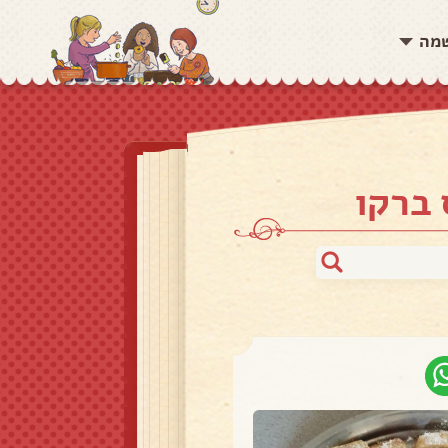
שמה
 ברקו