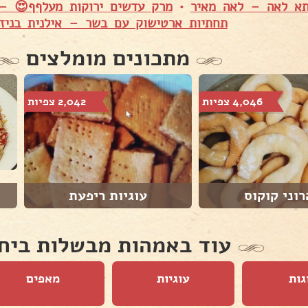
א לאה – לאה מאיר
•
מרק עדשים ירוקות מעלףף😍 – 
תחתיות ארטישוק עם בשר – אילנית בניזר
מתכונים מומלצים
4,046 צפיות
2,042 צפיות
וני קוקוס
עוגיות ריפעת
עוד באמהות מבשלות ביח
גות
עוגיות
מאפים