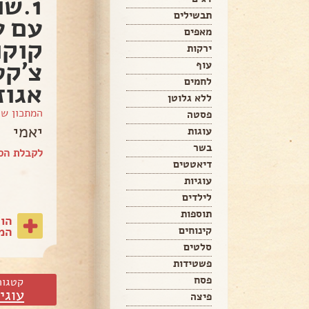
1.ש
תבשילים
עם ע
מאפים
ירקות
צ'קט
עוף
לחמים
אגוז
ללא גלוטן
המתכון ש
פסטה
יאמי
עוגות
בשר
לקבלת הספ
דיאטטים
עוגיות
לילדים
תוספות
הו
המת
קינוחים
סלטים
פשטידות
פסח
קטגור
עוגי
פיצה