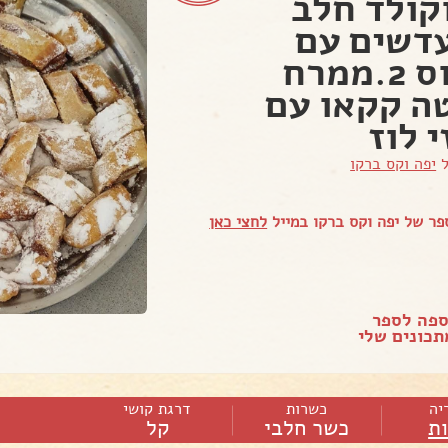
וקולד חלב
דשים עם
קוקוס 2.ממרח
ה קקאו עם
י לוז
ל
יפה וקס ברקו
ר של יפה וקס ברקו במייל
לחצי כאן
ספה לספר
כונים שלי
יה
כשרות
דרגת קושי
ות
כשר חלבי
קל