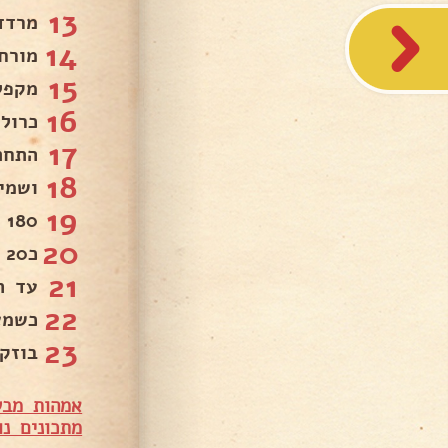
13
מרדדי
14
מורח
15
מקפל
16
כרול
17
התחתו
18
ושמי
19
180 מעלות.
20
כ20 דקות.
21
עד ה
22
כשמצ
23
בוזק
אמהות מבש
מתכונים נו