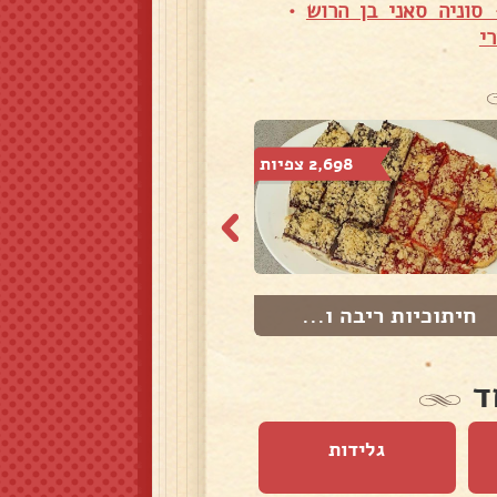
סוניה סאני בן הרוש
•
י
2,698 צפיות
2,196 צפיות
חיתוכיות ריבה ו...
עוגיות אפרסמון
ד
גלידות