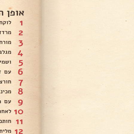
אופן ה
1
לוקח
2
מרדד
3
מורח
4
מגלג
5
ושמי
6
עם ד
7
חורצ
8
מכיני
9
עם מ
10
לאחר
11
חותכ
12
מלית