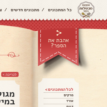
כל המתכונים
/
מתכונים חדשים
/
צ
אהבת את
הספר?
לכריכה >
לכל המתכונים >
מגול
מרקים
במיל
אורז
דגים