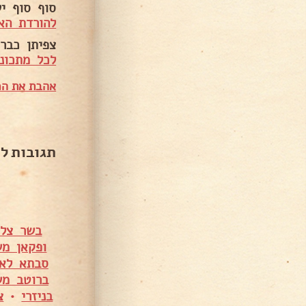
סוף סוף י
להורדת הא
צפיתן כבר 
לכל מתכוני
אהבת את המ
תגובות ל
בשר צלי מס' 5 עם פטריות ומיני ת
ופקאן מש
סבתא לא
ברוטב מש
בניזרי
•
צ