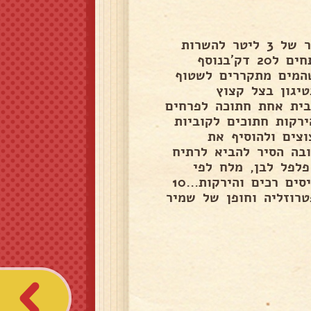
מרק ירקות כרובית וגריסי פנינה @סיון מלול🌹🌹🌹🌹 סיר של 3 ליטר להשרות
כוס גריסי פנינה בקערה קטנה עם מים מעל הגריסים רותחים ל20 דק'בנוסף
המים מתקררים לשטוף
יגון בצל קצוץ
ום כתושות, כרובית אחת חתוכה לפרחים
 אדמה בינוניים, 2 גזרים, קישוא 1 כל הירקות חתוכים לקוביות
מגורדות, 5 עלי סלרי קצוצים ולהוסיף את
 לאחר הסינון מהנוזלים. למלא מים עד ל 3/4 גובה הסיר להביא לרתיח
פלפל לבן, מלח לפי
טעמכם האישי וכף גדושה רסק עגבניות. לבשל עד שהגריסים רכים והירקות...10
טרוזליה וחופן של שמיר