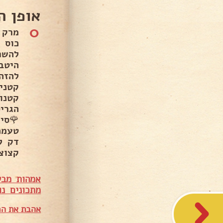
אופן ה
0
להשר
היטב
🌹סי
דק ל
קצוצ
אמהות מבש
מתכונים נו
אהבת את המ