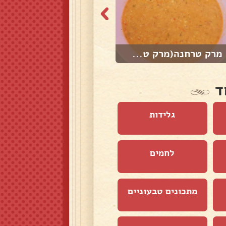
מרק טרחנה(מרק ט...
מרק גריסי פנינה...
ד
גלידות
לחמים
מתכונים טבעוניים