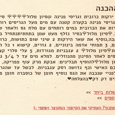
הכנה
ות את הכרובית במים רותחים עם מלח גס ולאחר ש
.🌹סיון מלול🌹בסיר נזלף מעט שמן בתחתיתנתחיל בט
להזהבה,נוסיף את שאר הירקות 2 שיני ש
קטנים, 3 תפוחי
קטנות🌹סיון מלול🌹 2 עגבניות 
הגריסים
ון מלול🌹להוסיף תבלינים: אבקת מרק עוף פפריקה, 
פניי שנכבה את הגס נוסיף חופן של כוסברה חופן פ
ים דק דק❤בהצלחה❤.
לות ביחד
>>
ספים
>>
תכון? העתיקי את הקישור המקוצר ושתפי :)