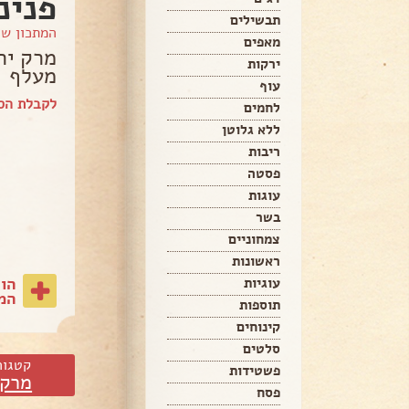
פנינ
תבשילים
המתכון ש
מאפים
מרק ירק
ירקות
מעלף
עוף
לקבלת הספ
לחמים
ללא גלוטן
ריבות
פסטה
עוגות
בשר
צמחוניים
ראשונות
הו
עוגיות
המת
תוספות
קינוחים
סלטים
קטגור
פשטידות
מרקי
פסח