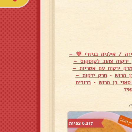
רה / אילנית בניזרי 💜 –
ירקות צהוב לקוסקוס –
רק ירקות עם אטריות –
ן הרוש
•
מרק ירקות –
סאני בן הרוש
•
כרובית
איר
6,217 צפיות
1,235 צפיות