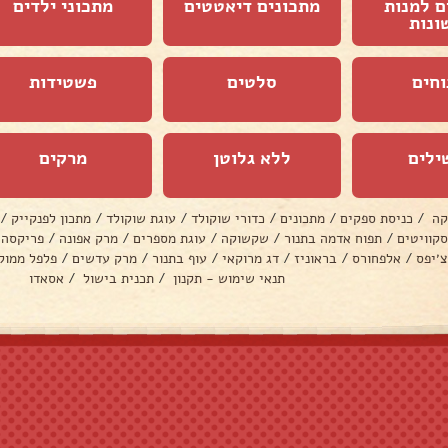
ם למנות
מתכונים דיאטטים
מתכוני ילדים
ונות
וחים
סלטים
פשטידות
ילים
ללא גלוטן
מרקים
קה
/
כניסת ספקים
/
מתכונים
/
כדורי שוקולד
/
עוגת שוקולד
/
מתכון לפנקייק
/
סקוויטים
/
תפוח אדמה בתנור
/
שקשוקה
/
עוגת מספרים
/
מרק אפונה
/
פריקסה
צ׳יפס
/
אלפחורס
/
בראוניז
/
דג מרוקאי
/
עוף בתנור
/
מרק עדשים
/
פלפל ממול
תנאי שימוש - תקנון
/
תכנית בישול
/
אסאדו