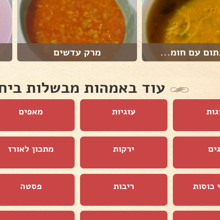
ום עם חומ...
מרק עדשים
עוד באמהות מבשלות ביח
גות
עוגיות
מאפים
ים
ירקות
מתכון לאורז
 כוסות
ריבות
פסטה