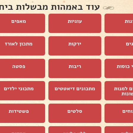
עוד באמהות מבשלות ביח
גות
עוגיות
מאפים
ים
ירקות
מתכון לאורז
 כוסות
ריבות
פסטה
ם למנות
מתכונים דיאטטים
מתכוני ילדים
ונות
וחים
סלטים
פשטידות