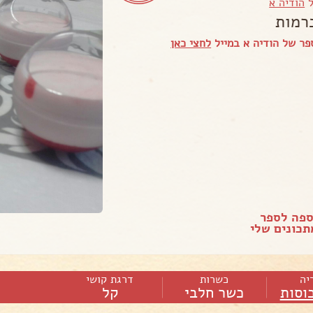
ל
הודיה א
רמות
ר של הודיה א במייל
לחצי כאן
ספה לספר
כונים שלי
יה
כשרות
דרגת קושי
כוסות
כשר חלבי
קל