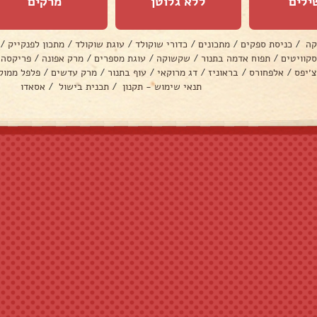
ילים
ללא גלוטן
מרקים
קה
/
כניסת ספקים
/
מתכונים
/
כדורי שוקולד
/
עוגת שוקולד
/
מתכון לפנקייק
/
סקוויטים
/
תפוח אדמה בתנור
/
שקשוקה
/
עוגת מספרים
/
מרק אפונה
/
פריקסה
צ׳יפס
/
אלפחורס
/
בראוניז
/
דג מרוקאי
/
עוף בתנור
/
מרק עדשים
/
פלפל ממול
תנאי שימוש - תקנון
/
תכנית בישול
/
אסאדו