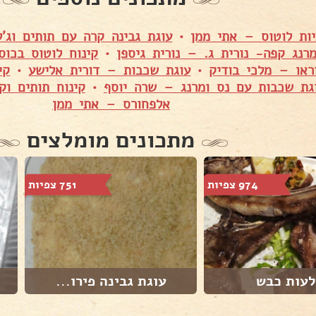
יות לוטוס – אתי ממן
•
עוגת גבינה קרה עם תותים וג'
רנג קפה- נורית ג. – נורית גיספן
•
קינוח לוטוס בכוס
ראו – מלכי בודיק
•
עוגת שכבות – דורית אלישע
•
קי
גת שכבות עם נס ומרנג – שרה יוסף
•
קינוח תותים ו
אלפחורס – אתי ממן
מתכונים מומלצים
974 צפיות
751 צפיות
עות כבש
עוגת גבינה פירו...