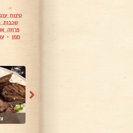
קינוח עוג
שכבות מ
פרווה או
ממן
•
עו
723 צפיות
1,039 צפיות
גונדי פרסי
צל