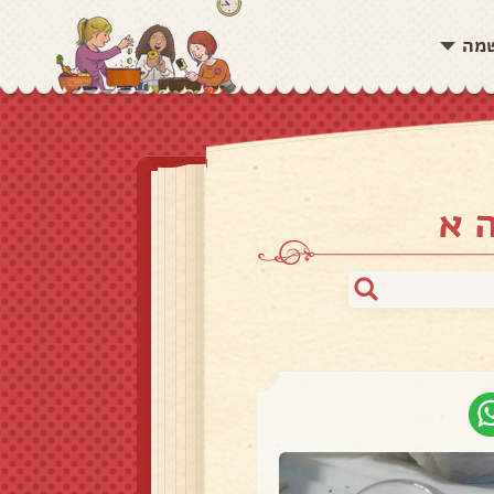
שמה
 א