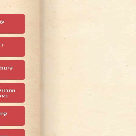
עו
דג
קינוחי
מתכוני
ראש
קינ