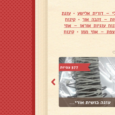
לי – דורית אלישע
•
עוגת
ות – זהבה אור
•
קינוח
נוח עוגיות אוראו – אתי
קצפת – אתי ממן
•
קינוח
577 צפיות
601 צפיות
עוגה כושית אורי...
גביניות במילוי ...