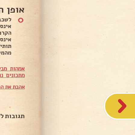
אופן ה
0
הקרם
אינס
תותי
מהמק
אמהות מבש
מתכונים נו
אהבת את המ
תגובות ל