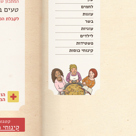
המתכון ש
לחמים
טעים ב
עוגות
לקבלת הספ
בשר
עוגיות
לילדים
פשטידות
קינוחי כוסות
הו
המת
קטגור
קינוחי 