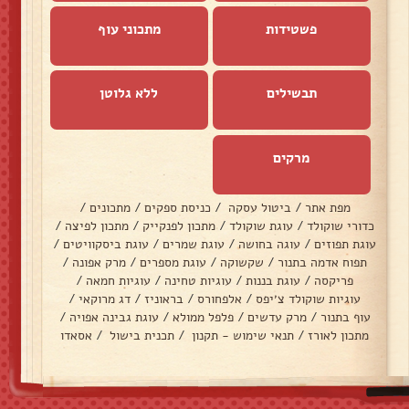
פשטידות
מתכוני עוף
תבשילים
ללא גלוטן
מרקים
מפת אתר
/
ביטול עסקה
/
כניסת ספקים
/
מתכונים
/
כדורי שוקולד
/
עוגת שוקולד
/
מתכון לפנקייק
/
מתכון לפיצה
/
עוגת תפוזים
/
עוגה בחושה
/
עוגת שמרים
/
עוגת ביסקוויטים
/
תפוח אדמה בתנור
/
שקשוקה
/
עוגת מספרים
/
מרק אפונה
/
פריקסה
/
עוגת בננות
/
עוגיות טחינה
/
עוגיות חמאה
/
עוגיות שוקולד צ׳יפס
/
אלפחורס
/
בראוניז
/
דג מרוקאי
/
עוף בתנור
/
מרק עדשים
/
פלפל ממולא
/
עוגת גבינה אפויה
/
מתכון לאורז
/
תנאי שימוש - תקנון
/
תכנית בישול
/
אסאדו