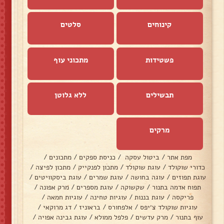
קינוחים
סלטים
פשטידות
מתכוני עוף
תבשילים
ללא גלוטן
מרקים
מפת אתר
/
ביטול עסקה
/
כניסת ספקים
/
מתכונים
/
כדורי שוקולד
/
עוגת שוקולד
/
מתכון לפנקייק
/
מתכון לפיצה
/
עוגת תפוזים
/
עוגה בחושה
/
עוגת שמרים
/
עוגת ביסקוויטים
/
תפוח אדמה בתנור
/
שקשוקה
/
עוגת מספרים
/
מרק אפונה
/
פריקסה
/
עוגת בננות
/
עוגיות טחינה
/
עוגיות חמאה
/
עוגיות שוקולד צ׳יפס
/
אלפחורס
/
בראוניז
/
דג מרוקאי
/
עוף בתנור
/
מרק עדשים
/
פלפל ממולא
/
עוגת גבינה אפויה
/