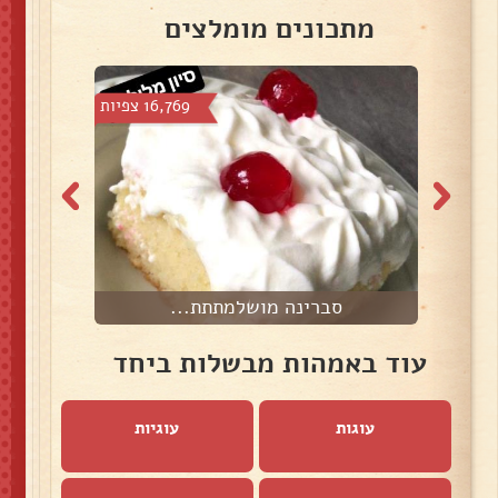
מתכונים מומלצים
צפיות
16,769 צפיות
סברינה מושלמתתת...
עוד באמהות מבשלות ביחד
עוגות
עוגיות