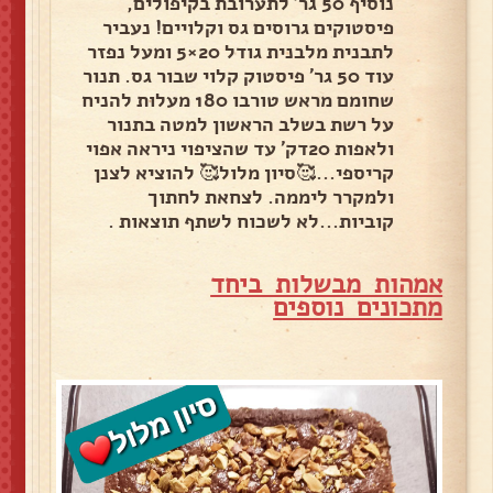
נוסיף 50 גר' לתערובת בקיפולים,
פיסטוקים גרוסים גס וקלויים! נעביר
לתבנית מלבנית גודל 20×5 ומעל נפזר
עוד 50 גר' פיסטוק קלוי שבור גס. תנור
שחומם מראש טורבו 180 מעלות להניח
על רשת בשלב הראשון למטה בתנור
ולאפות 20דק' עד שהציפוי ניראה אפוי
קריספי...🥰סיון מלול🥰 להוציא לצנן
ולמקרר ליממה. לצחאת לחתוך
קוביות...לא לשכוח לשתף תוצאות .
אמהות מבשלות ביחד
מ
תכונים נוספים