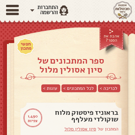
התחברות
והרשמה
אהבת את
הספר?
חפשי
מתכון
ספר המתכונים של
סיון אסולין מלול
לכריכה >
לכל המתכונים >
עוגות
>
בראוניז פיסטוק מלוח
1,490
שוקולדי מעלףף
צפיות
המתכון של
סיון אסולין מלול