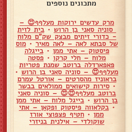
מתכונים נוספים
מרק עדשים ירוקות מעלףף😍 –
סוניה סאני בן הרוש
•
בית לזית
- כדורי זיתים מבצק שק"ם מלוח
של סבתא לאה – לאה מאיר
•
מוס
פיסטוק – אתי ממן
•
בייגלה
מלוח – חלי קרקו
•
פסטה
פאפארדלה ברוטב שמנת פטריות
מעלףף😍 – סוניה סאני בן הרוש
•
בראוניז מהסרטים – אורטל עמרם
•
סירות קישואים ממולאים בבשר
ברוטב מעלףף😍😍 – סוניה סאני
בן הרוש
•
בייגל מלוח – אתי ממן
•
בקלאווה פיסטוק ופקאן – אתי
ממן
•
חטיף פצפוצי אורז
שוקולדי – אילנית בניזרי