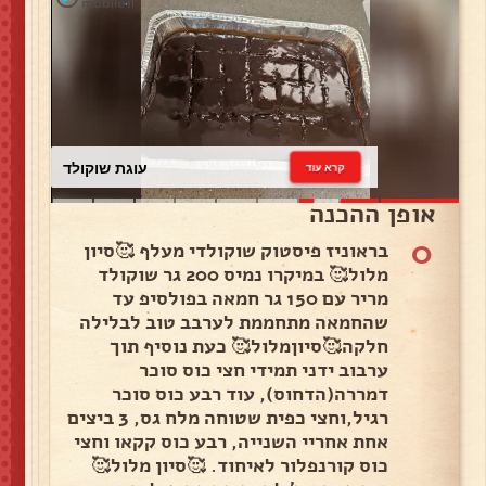
עוגת שוקולד
קרא עוד
אופן ההכנה
0
בראוניז פיסטוק שוקולדי מעלף 🥰סיון
מלול🥰 במיקרו נמיס 200 גר שוקולד
מריר עם 150 גר חמאה בפולסיפ עד
שהחמאה מתחממת לערבב טוב לבלילה
חלקה🥰סיוןמלול🥰 כעת נוסיף תוך
ערבוב ידני תמידי חצי כוס סוכר
דמררה(הדחוס), עוד רבע כוס סוכר
רגיל,וחצי כפית שטוחה מלח גס, 3 ביצים
אחת אחריי השנייה, רבע כוס קקאו וחצי
כוס קורנפלור לאיחוד. 🥰סיון מלול🥰