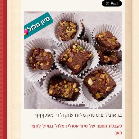
בראוניז פיסטוק מלוח שוקולדי מעלףףף
לקבלת הספר של סיון אסולין מלול במייל
לחצי
כאן