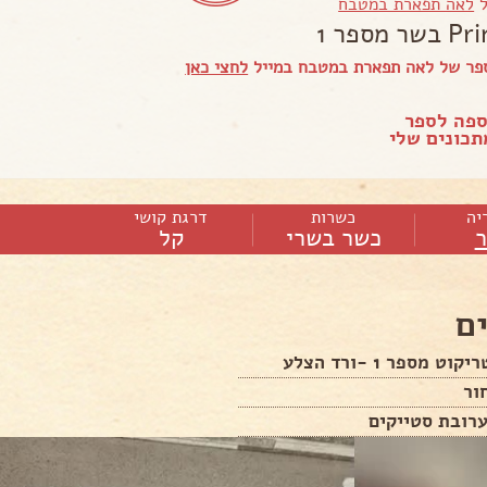
ל
לאה תפארת במטבח
 מספר 1
פר של לאה תפארת במטבח במייל
לחצי כאן
ספה לספר
כונים שלי
יה
כשרות
דרגת קושי
כשר בשרי
קל
ם
ט מספר 1 -ורד הצלע
ור
רובת סטייקים