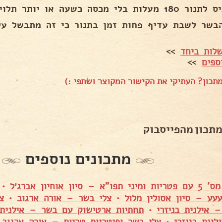
ות בלי מכסה כשעה או יותר תלוי בגודל הבשר .
בשר לשבת עדיף פחות זמן בתנור כי זה מתבשל על
לות ביחד
>>
ספים
>>
תכון? העתיקי את הקישור המקוצר ושתפי :)
מתכון מהפייסבוק
מתכונים נוספים
 סיון אוחיון אברג׳ל
•
עע – סיון אסולין מלול
•
צלי בשר – אורה ארגוב
•
צ
– אילנית בניזרי
•
תחתיות ארטישוק עם בשר – אילנית 