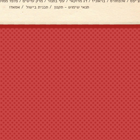
צ׳יפס
/
אלפחורס
/
בראוניז
/
דג מרוקאי
/
עוף בתנור
/
מרק עדשים
/
פלפל ממול
תנאי שימוש - תקנון
/
תכנית בישול
/
אסאדו