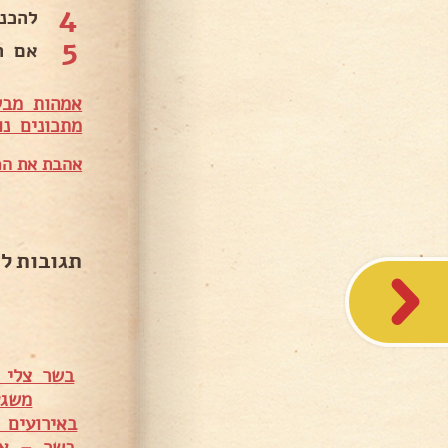
4
להכניס לתנור 180 מעל
5
אם ה
אמהות מבש
מתכונים נו
אהבת את המ
תגובות ל
בשר צלי מס' 5 עם פטריות ומיני תפו"א –
משגע
באירועים 