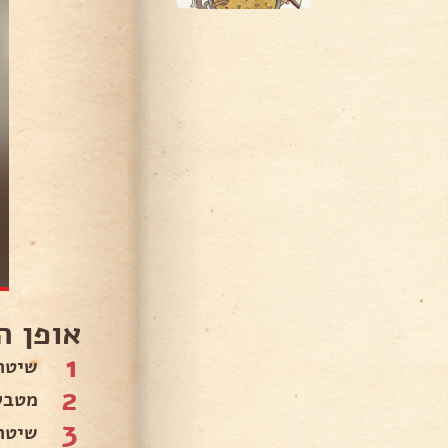
אופן ה
1
שיטת
2
מטבל
3
שיטת