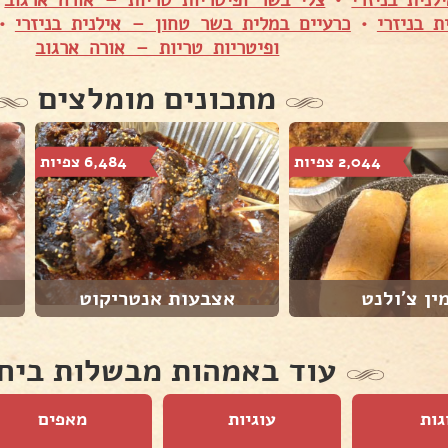
נית בניזרי
•
צלי בשר ופיטריות טריות – אורה ארגוב
•
 בניזרי
•
כרעיים במלית בשר טחון – אילנית בניזרי
•
ופיטריות טריות – אורה ארגוב
מתכונים מומלצים
2,044 צפיות
6,484 צפיות
ין צ'ולנט
אצבעות אנטריקוט
עוד באמהות מבשלות ביח
גות
עוגיות
מאפים