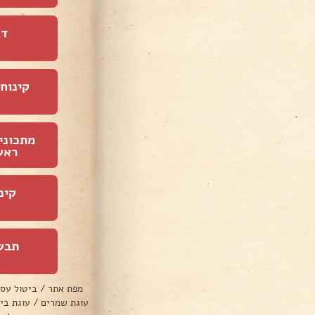
דג
קינוחי
מתכוני
ראש
קינ
תבש
מפת אתר
/
ביטול עס
עוגת שמרים
/
עוגת בי