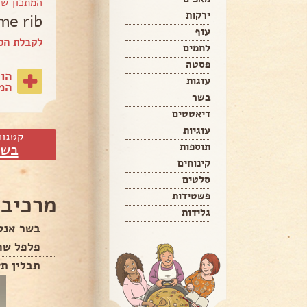
המתכון ש
ירקות
Prime rib בשר
עוף
לקבלת הס
לחמים
פסטה
הו
עוגות
המת
בשר
דיאטטים
עוגיות
קטגור
תוספות
בשר
קינוחים
סלטים
פשטידות
מרכיבי
גלידות
בשר אנטריקו
פלפל שח
תבלין תע