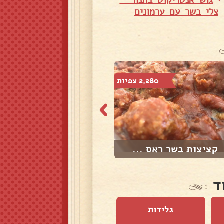
גוש אנטריקוט בתנור –
צלי בשר עם ערמונים
2,280 צפיות
3,405 צפיות
קציצות בשר ראס ...
בייקון כבש כשר
ד
גלידות