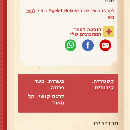
טעים
לקבלת הספר של Ayelet Bokobza במייל
לחצי
כאן
הוספה לספר
המתכונים שלי
קטגוריה:
כשרות: כשר
קינוחים
פרווה
דרגת קושי: קל
מאוד
מרכיבים