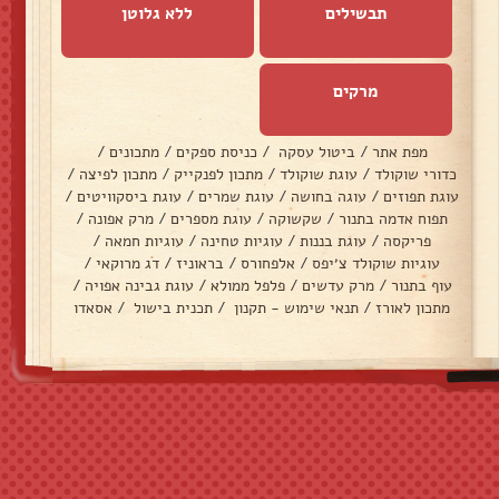
תבשילים
ללא גלוטן
מרקים
מפת אתר
/
ביטול עסקה
/
כניסת ספקים
/
מתכונים
/
כדורי שוקולד
/
עוגת שוקולד
/
מתכון לפנקייק
/
מתכון לפיצה
/
עוגת תפוזים
/
עוגה בחושה
/
עוגת שמרים
/
עוגת ביסקוויטים
/
תפוח אדמה בתנור
/
שקשוקה
/
עוגת מספרים
/
מרק אפונה
/
פריקסה
/
עוגת בננות
/
עוגיות טחינה
/
עוגיות חמאה
/
עוגיות שוקולד צ׳יפס
/
אלפחורס
/
בראוניז
/
דג מרוקאי
/
עוף בתנור
/
מרק עדשים
/
פלפל ממולא
/
עוגת גבינה אפויה
/
מתכון לאורז
/
תנאי שימוש - תקנון
/
תכנית בישול
/
אסאדו