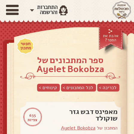
התחברות
והרשמה
אהבת את
הספר?
חפשי
מתכון
ספר המתכונים של
Ayelet Bokobza
לכריכה >
לכל המתכונים >
קינוחים
>
מאפינס דבש גזר
635
שוקולד
צפיות
המתכון של
Ayelet Bokobza