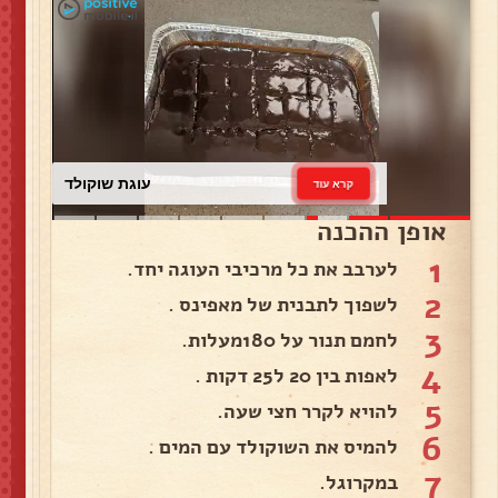
עוגת שוקולד
קרא עוד
אופן ההכנה
1
לערבב את כל מרכיבי העוגה יחד.
2
לשפוך לתבנית של מאפינס .
3
לחמם תנור על 180מעלות.
4
לאפות בין 20 ל25 דקות .
5
להויא לקרר חצי שעה.
6
להמיס את השוקולד עם המים .
7
במקרוגל.