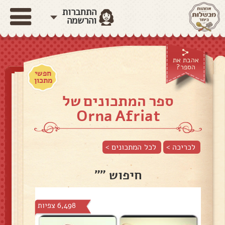
התחברות
והרשמה
אהבת את
הספר?
חפשי
מתכון
ספר המתכונים של
Orna Afriat
לכריכה >
לכל המתכונים >
חיפוש ""
6,498 צפיות