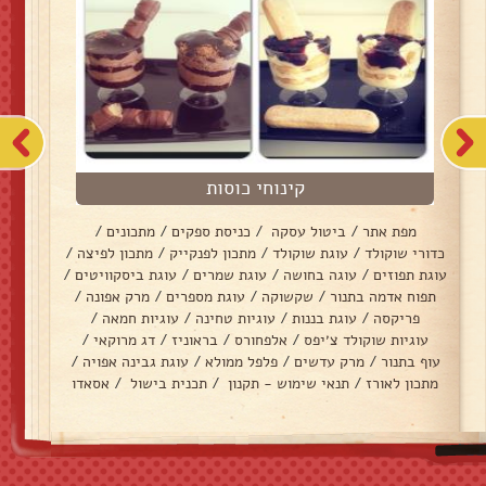
קינוחי כוסות
מפת אתר
/
ביטול עסקה
/
כניסת ספקים
/
מתכונים
/
כדורי שוקולד
/
עוגת שוקולד
/
מתכון לפנקייק
/
מתכון לפיצה
/
עוגת תפוזים
/
עוגה בחושה
/
עוגת שמרים
/
עוגת ביסקוויטים
/
תפוח אדמה בתנור
/
שקשוקה
/
עוגת מספרים
/
מרק אפונה
/
פריקסה
/
עוגת בננות
/
עוגיות טחינה
/
עוגיות חמאה
/
עוגיות שוקולד צ׳יפס
/
אלפחורס
/
בראוניז
/
דג מרוקאי
/
עוף בתנור
/
מרק עדשים
/
פלפל ממולא
/
עוגת גבינה אפויה
/
מתכון לאורז
/
תנאי שימוש - תקנון
/
תכנית בישול
/
אסאדו