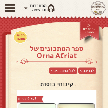
התחברות
והרשמה
אהבת את
הספר?
חפשי
מתכון
ספר המתכונים של
Orna Afriat
לכריכה >
לכל המתכונים >
קינוחי כוסות
6,498 צפיות