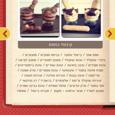
קינוחי כוסות
מפת אתר
/
ביטול עסקה
/
כניסת ספקים
/
מתכונים
/
כדורי שוקולד
/
עוגת שוקולד
/
מתכון לפנקייק
/
מתכון לפיצה
/
עוגת תפוזים
/
עוגה בחושה
/
עוגת שמרים
/
עוגת ביסקוויטים
/
תפוח אדמה בתנור
/
שקשוקה
/
עוגת מספרים
/
מרק אפונה
/
פריקסה
/
עוגת בננות
/
עוגיות טחינה
/
עוגיות חמאה
/
עוגיות שוקולד צ׳יפס
/
אלפחורס
/
בראוניז
/
דג מרוקאי
/
עוף בתנור
/
מרק עדשים
/
פלפל ממולא
/
עוגת גבינה אפויה
/
מתכון לאורז
/
תנאי שימוש - תקנון
/
תכנית בישול
/
אסאדו