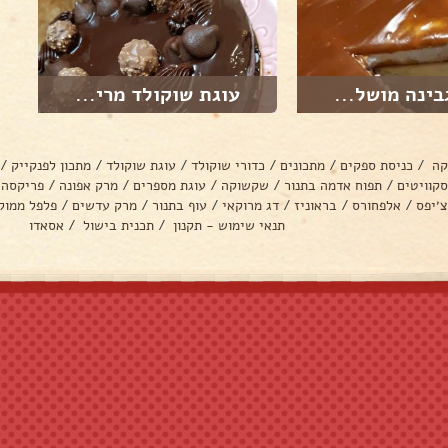
בינה מושל...
עוגת שוקולד מרי...
קה
/
כניסת ספקים
/
מתכונים
/
כדורי שוקולד
/
עוגת שוקולד
/
מתכון לפנקייק
/
סקוויטים
/
תפוח אדמה בתנור
/
שקשוקה
/
עוגת מספרים
/
מרק אפונה
/
פריקסה
צ׳יפס
/
אלפחורס
/
בראוניז
/
דג מרוקאי
/
עוף בתנור
/
מרק עדשים
/
פלפל ממול
תנאי שימוש - תקנון
/
תכנית בישול
/
אסאדו