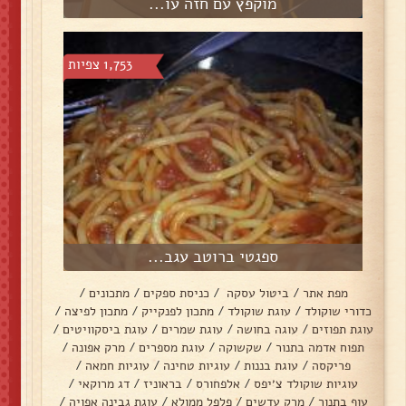
מוקפץ עם חזה עו...
1,753 צפיות
ספגטי ברוטב עגב...
מפת אתר
/
ביטול עסקה
/
כניסת ספקים
/
מתכונים
/
כדורי שוקולד
/
עוגת שוקולד
/
מתכון לפנקייק
/
מתכון לפיצה
/
עוגת תפוזים
/
עוגה בחושה
/
עוגת שמרים
/
עוגת ביסקוויטים
/
תפוח אדמה בתנור
/
שקשוקה
/
עוגת מספרים
/
מרק אפונה
/
פריקסה
/
עוגת בננות
/
עוגיות טחינה
/
עוגיות חמאה
/
עוגיות שוקולד צ׳יפס
/
אלפחורס
/
בראוניז
/
דג מרוקאי
/
עוף בתנור
/
מרק עדשים
/
פלפל ממולא
/
עוגת גבינה אפויה
/