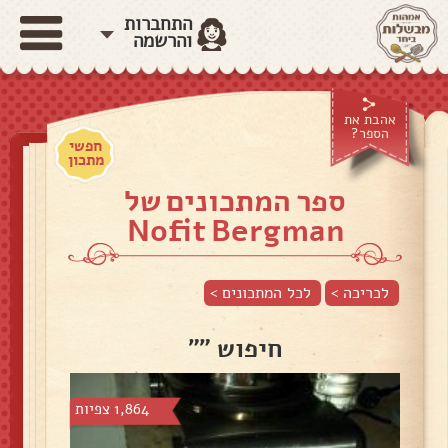
התחברות
והרשמה
אהבת את
הספר?
חפשי
מתכון
ספר המתכונים של
Nofit Bergman
לכריכה >
לכל המתכונים >
חיפוש ""
1,864 צפיות