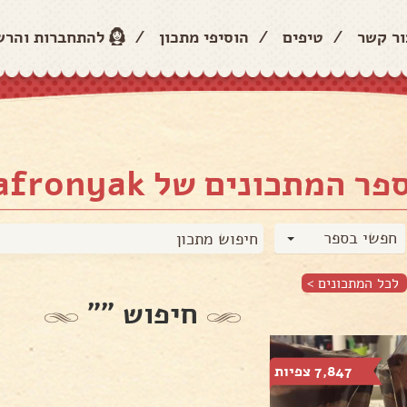
ור קשר
/
טיפים
/
הוסיפי מתכון
/
להתחברות והר
פר המתכונים של Iveta Safronyak
חפשי בספר
לכל המתכונים >
חיפוש ""
7,847 צפיות