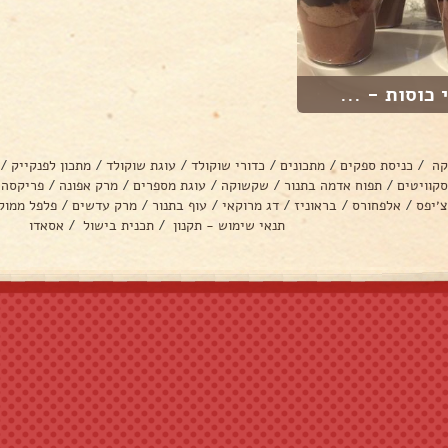
 כוסות - ...
קה
/
כניסת ספקים
/
מתכונים
/
כדורי שוקולד
/
עוגת שוקולד
/
מתכון לפנקייק
/
סקוויטים
/
תפוח אדמה בתנור
/
שקשוקה
/
עוגת מספרים
/
מרק אפונה
/
פריקסה
צ׳יפס
/
אלפחורס
/
בראוניז
/
דג מרוקאי
/
עוף בתנור
/
מרק עדשים
/
פלפל ממול
תנאי שימוש - תקנון
/
תכנית בישול
/
אסאדו