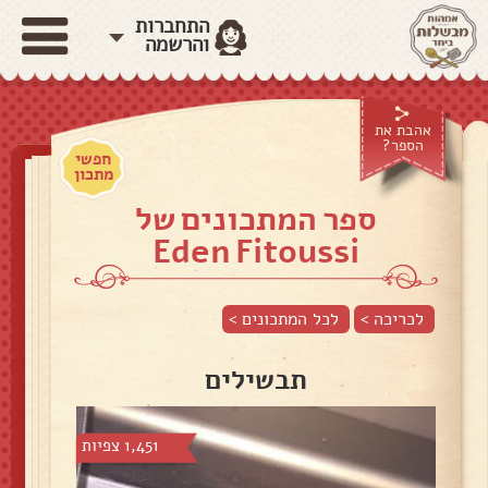
התחברות
והרשמה
אהבת את
הספר?
חפשי
מתכון
ספר המתכונים של
Eden Fitoussi
לכריכה >
לכל המתכונים >
תבשילים
1,451 צפיות