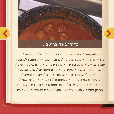
כדורי בשר ברוטב...
מפת אתר
/
ביטול עסקה
/
כניסת ספקים
/
מתכונים
/
כדורי שוקולד
/
עוגת שוקולד
/
מתכון לפנקייק
/
מתכון לפיצה
/
עוגת תפוזים
/
עוגה בחושה
/
עוגת שמרים
/
עוגת ביסקוויטים
/
תפוח אדמה בתנור
/
שקשוקה
/
עוגת מספרים
/
מרק אפונה
/
פריקסה
/
עוגת בננות
/
עוגיות טחינה
/
עוגיות חמאה
/
עוגיות שוקולד צ׳יפס
/
אלפחורס
/
בראוניז
/
דג מרוקאי
/
עוף בתנור
/
מרק עדשים
/
פלפל ממולא
/
עוגת גבינה אפויה
/
מתכון לאורז
/
תנאי שימוש - תקנון
/
תכנית בישול
/
אסאדו