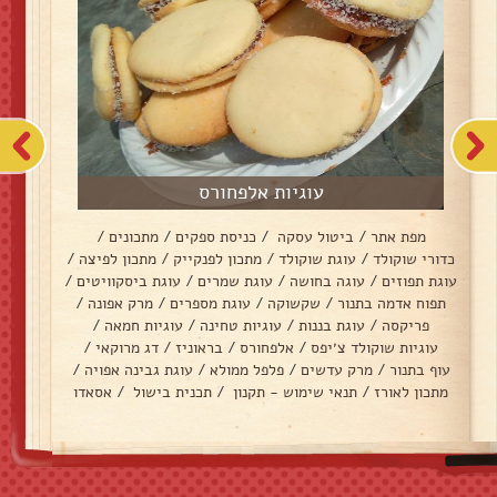
עוגיות אלפחורס
מפת אתר
/
ביטול עסקה
/
כניסת ספקים
/
מתכונים
/
כדורי שוקולד
/
עוגת שוקולד
/
מתכון לפנקייק
/
מתכון לפיצה
/
עוגת תפוזים
/
עוגה בחושה
/
עוגת שמרים
/
עוגת ביסקוויטים
/
תפוח אדמה בתנור
/
שקשוקה
/
עוגת מספרים
/
מרק אפונה
/
פריקסה
/
עוגת בננות
/
עוגיות טחינה
/
עוגיות חמאה
/
עוגיות שוקולד צ׳יפס
/
אלפחורס
/
בראוניז
/
דג מרוקאי
/
עוף בתנור
/
מרק עדשים
/
פלפל ממולא
/
עוגת גבינה אפויה
/
מתכון לאורז
/
תנאי שימוש - תקנון
/
תכנית בישול
/
אסאדו