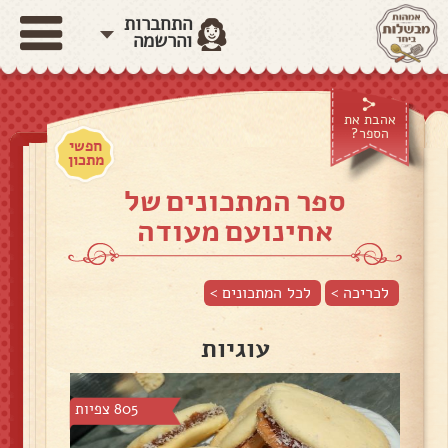
התחברות
והרשמה
אהבת את
הספר?
חפשי
מתכון
ספר המתכונים של
אחינועם מעודה
לכריכה >
לכל המתכונים >
עוגיות
805 צפיות