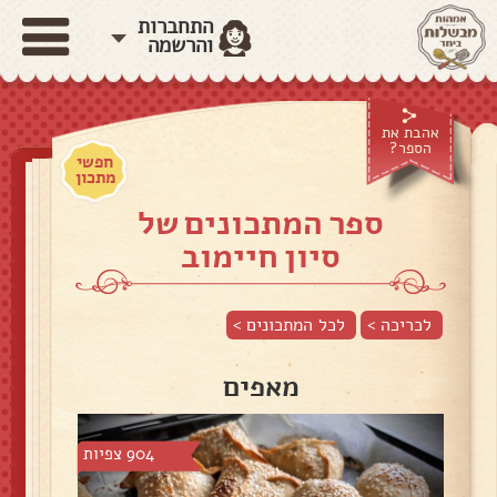
התחברות
והרשמה
אהבת את
הספר?
חפשי
מתכון
ספר המתכונים של
סיון חיימוב
לכריכה >
לכל המתכונים >
מאפים
904 צפיות