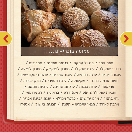
סמוסה בוכרי- גו...
מפת אתר
/
ביטול עסקה
/
כניסת ספקים
/
מתכונים
/
כדורי שוקולד
/
עוגת שוקולד
/
מתכון לפנקייק
/
מתכון לפיצה
/
עוגת תפוזים
/
עוגה בחושה
/
עוגת שמרים
/
עוגת ביסקוויטים
/
תפוח אדמה בתנור
/
שקשוקה
/
עוגת מספרים
/
מרק אפונה
/
פריקסה
/
עוגת בננות
/
עוגיות טחינה
/
עוגיות חמאה
/
עוגיות שוקולד צ׳יפס
/
אלפחורס
/
בראוניז
/
דג מרוקאי
/
עוף בתנור
/
מרק עדשים
/
פלפל ממולא
/
עוגת גבינה אפויה
/
מתכון לאורז
/
תנאי שימוש - תקנון
/
תכנית בישול
/
אסאדו