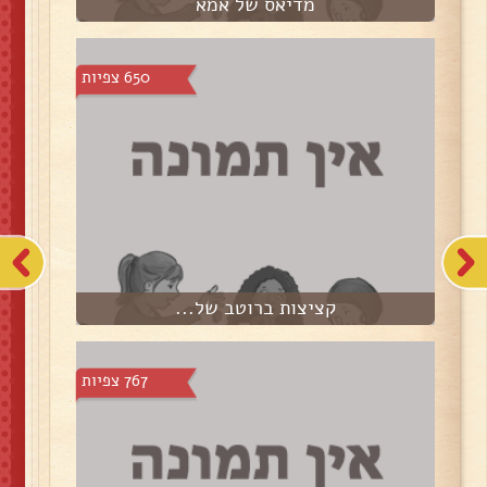
מדיאס של אמא
650 צפיות
קציצות ברוטב של...
767 צפיות