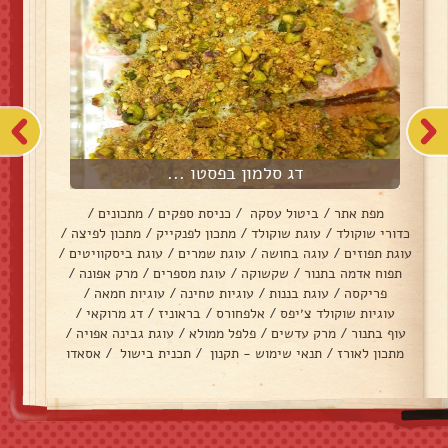
דג סלמון בפסטו ...
מפת אתר
/
ביטול עסקה
/
כניסת ספקים
/
מתכונים
/
כדורי שוקולד
/
עוגת שוקולד
/
מתכון לפנקייק
/
מתכון לפיצה
/
עוגת תפוזים
/
עוגה בחושה
/
עוגת שמרים
/
עוגת ביסקוויטים
/
תפוח אדמה בתנור
/
שקשוקה
/
עוגת מספרים
/
מרק אפונה
/
פריקסה
/
עוגת בננות
/
עוגיות טחינה
/
עוגיות חמאה
/
עוגיות שוקולד צ׳יפס
/
אלפחורס
/
בראוניז
/
דג מרוקאי
/
עוף בתנור
/
מרק עדשים
/
פלפל ממולא
/
עוגת גבינה אפויה
/
מתכון לאורז
/
תנאי שימוש - תקנון
/
תכנית בישול
/
אסאדו